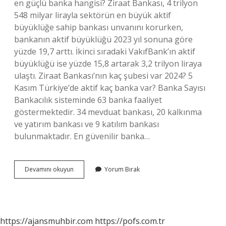
en güçlü banka hangisi? Ziraat Bankası, 4 trilyon
548 milyar lirayla sektörün en büyük aktif
büyüklüğe sahip bankası unvanını korurken,
bankanın aktif büyüklüğü 2023 yıl sonuna göre
yüzde 19,7 arttı. İkinci sıradaki VakıfBank’ın aktif
büyüklüğü ise yüzde 15,8 artarak 3,2 trilyon liraya
ulaştı. Ziraat Bankası’nın kaç şubesi var 2024? 5
Kasım Türkiye’de aktif kaç banka var? Banka Sayısı
Bankacılık sisteminde 63 banka faaliyet
göstermektedir. 34 mevduat bankası, 20 kalkınma
ve yatırım bankası ve 9 katılım bankası
bulunmaktadır. En güvenilir banka…
Türkiyede
Devamını okuyun
Yorum Bırak
En
Çok
Hangi
Banka
Şubesi
https://ajansmuhbir.com
https://pofs.com.tr
Var