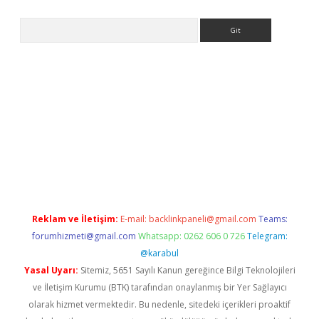
Arama
e
Reklam ve İletişim:
E-mail:
backlinkpaneli@gmail.com
Teams:
forumhizmeti@gmail.com
Whatsapp: 0262 606 0 726
Telegram:
@karabul
Yasal Uyarı:
Sitemiz, 5651 Sayılı Kanun gereğince Bilgi Teknolojileri
ve İletişim Kurumu (BTK) tarafından onaylanmış bir Yer Sağlayıcı
olarak hizmet vermektedir. Bu nedenle, sitedeki içerikleri proaktif