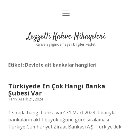
menüyü
Anasayfa
aç
Gizlilik Politikası
Lezzetli Kahve Hikayeleri
Yasal Uyarı
Kahve eşliğinde neşeli bilgiler keşfet!
Hakkımızda
Etiket:
Devlete ait bankalar hangileri
Türkiyede En Çok Hangi Banka
Şubesi Var
Tarih: Aralık 21, 2024
1 sırada hangi banka var? 31 Mart 2023 itibarıyla
bankaların aktif büyüklüğüne göre sıralaması
Türkiye Cumhuriyet Ziraat Bankası A.Ş. Türkiye’deki