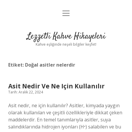
menüyü
Anasayfa
aç
Gizlilik Politikası
Lezzetli Kahve Hikayeleri
Yasal Uyarı
Kahve eşliğinde neşeli bilgiler keşfet!
Hakkımızda
Etiket:
Doğal asitler nelerdir
Asit Nedir Ve Ne Için Kullanılır
Tarih: Aralık 22, 2024
Asit nedir, ne için kullanılır? Asitler, kimyada yaygın
olarak kullanılan ve çeşitli özellikleriyle dikkat çeken
maddelerdir. En temel tanımlarıyla asitler, suya
salındıklarında hidrojen iyonları (H⁺) salabilen ve bu