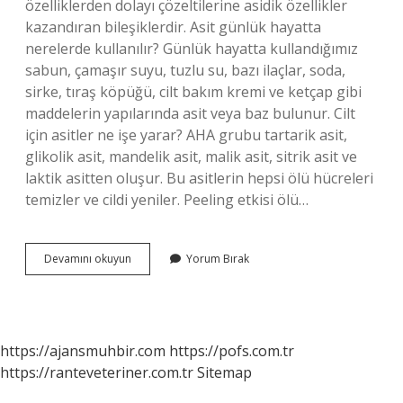
özelliklerden dolayı çözeltilerine asidik özellikler
kazandıran bileşiklerdir. Asit günlük hayatta
nerelerde kullanılır? Günlük hayatta kullandığımız
sabun, çamaşır suyu, tuzlu su, bazı ilaçlar, soda,
sirke, tıraş köpüğü, cilt bakım kremi ve ketçap gibi
maddelerin yapılarında asit veya baz bulunur. Cilt
için asitler ne işe yarar? AHA grubu tartarik asit,
glikolik asit, mandelik asit, malik asit, sitrik asit ve
laktik asitten oluşur. Bu asitlerin hepsi ölü hücreleri
temizler ve cildi yeniler. Peeling etkisi ölü…
Asit
Devamını okuyun
Yorum Bırak
Nedir
Ve
Ne
Için
Kullanılır
https://ajansmuhbir.com
https://pofs.com.tr
https://ranteveteriner.com.tr
Sitemap