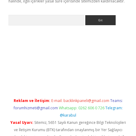
halinde, ilgili içerikler yasal süre içerisinde sitemizden kaldırılacaktır.
Arama
e
Reklam ve İletişim:
E-mail:
backlinkpaneli@gmail.com
Teams:
forumhizmeti@gmail.com
Whatsapp: 0262 606 0 726
Telegram:
@karabul
Yasal Uyarı:
Sitemiz, 5651 Sayılı Kanun gereğince Bilgi Teknolojileri
ve İletişim Kurumu (BTK) tarafından onaylanmış bir Yer Sağlayıcı