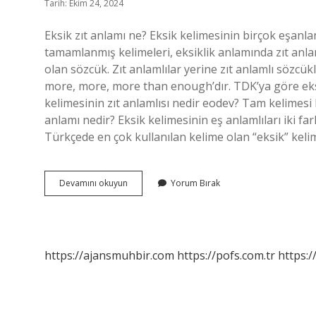
Tarih: Ekim 24, 2024
Eksik zıt anlamı ne? Eksik kelimesinin birçok eşanlam
tamamlanmış kelimeleri, eksiklik anlamında zıt anlam
olan sözcük. Zıt anlamlılar yerine zıt anlamlı sözcükl
more, more, more than enough’dır. TDK’ya göre eks
kelimesinin zıt anlamlısı nedir eodev? Tam kelimesi
anlamı nedir? Eksik kelimesinin eş anlamlıları iki fa
Türkçede en çok kullanılan kelime olan “eksik” keli
Eksik
Devamını okuyun
Yorum Bırak
Kelimesinin
Zıt
Anlamı
Nedir
https://ajansmuhbir.com
https://pofs.com.tr
https:/