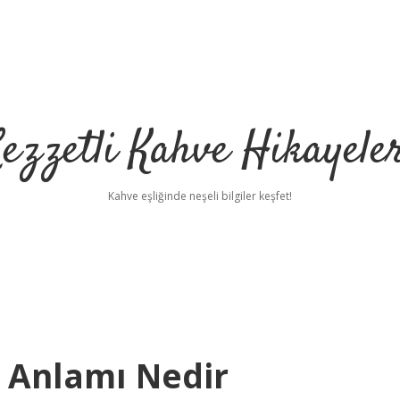
ezzetli Kahve Hikayele
Kahve eşliğinde neşeli bilgiler keşfet!
t Anlamı Nedir