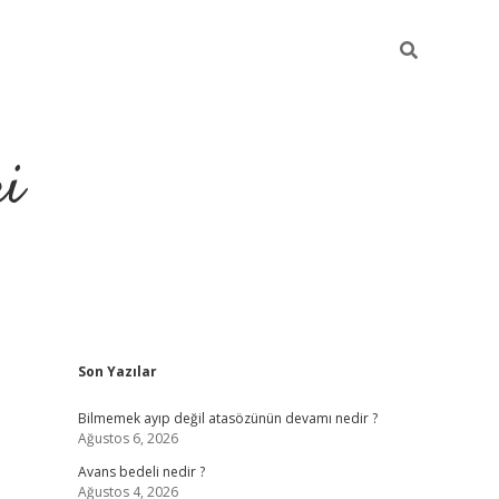
ri
Sidebar
Son Yazılar
vdcasino.online
Bilmemek ayıp değil atasözünün devamı nedir ?
Ağustos 6, 2026
Avans bedeli nedir ?
Ağustos 4, 2026