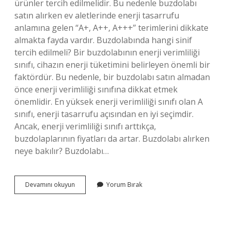
ürünler tercih edilmelidir. Bu nedenle buzdolabı
satın alırken ev aletlerinde enerji tasarrufu
anlamına gelen “A+, A++, A+++” terimlerini dikkate
almakta fayda vardır. Buzdolabında hangi sinif
tercih edilmeli? Bir buzdolabının enerji verimliliği
sınıfı, cihazın enerji tüketimini belirleyen önemli bir
faktördür. Bu nedenle, bir buzdolabı satın almadan
önce enerji verimliliği sınıfına dikkat etmek
önemlidir. En yüksek enerji verimliliği sınıfı olan A
sınıfı, enerji tasarrufu açısından en iyi seçimdir.
Ancak, enerji verimliliği sınıfı arttıkça,
buzdolaplarının fiyatları da artar. Buzdolabı alırken
neye bakılır? Buzdolabı…
Buzdolabı
Devamını okuyun
Yorum Bırak
Alırken
Nelere
Dikkat
Etmek