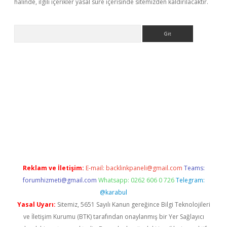
halinde, ilgili içerikler yasal süre içerisinde sitemizden kaldırılacaktır.
Arama
ne
Reklam ve İletişim:
E-mail:
backlinkpaneli@gmail.com
Teams:
forumhizmeti@gmail.com
Whatsapp: 0262 606 0 726
Telegram:
@karabul
Yasal Uyarı:
Sitemiz, 5651 Sayılı Kanun gereğince Bilgi Teknolojileri
ve İletişim Kurumu (BTK) tarafından onaylanmış bir Yer Sağlayıcı