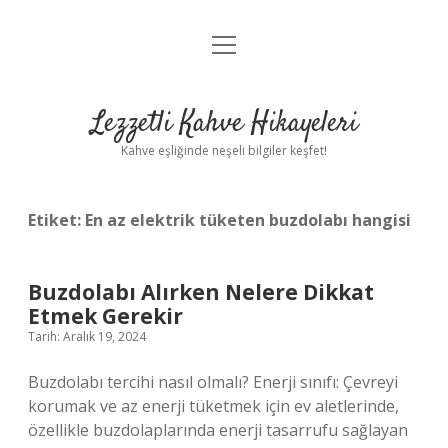
menüyü
Anasayfa
aç
Gizlilik Politikası
Lezzetli Kahve Hikayeleri
Yasal Uyarı
Kahve eşliğinde neşeli bilgiler keşfet!
Hakkımızda
Etiket:
En az elektrik tüketen buzdolabı hangisi
Buzdolabı Alırken Nelere Dikkat
Etmek Gerekir
Tarih: Aralık 19, 2024
Buzdolabı tercihi nasıl olmalı? Enerji sınıfı: Çevreyi
korumak ve az enerji tüketmek için ev aletlerinde,
özellikle buzdolaplarında enerji tasarrufu sağlayan