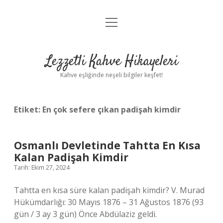
menüyü
Anasayfa
aç
Gizlilik Politikası
Lezzetli Kahve Hikayeleri
Yasal Uyarı
Kahve eşliğinde neşeli bilgiler keşfet!
Hakkımızda
Etiket:
En çok sefere çıkan padişah kimdir
Osmanlı Devletinde Tahtta En Kısa
Kalan Padişah Kimdir
Tarih: Ekim 27, 2024
Tahtta en kısa süre kalan padişah kimdir? V. Murad
Hükümdarlığı: 30 Mayıs 1876 – 31 Ağustos 1876 (93
gün / 3 ay 3 gün) Önce Abdülaziz geldi.