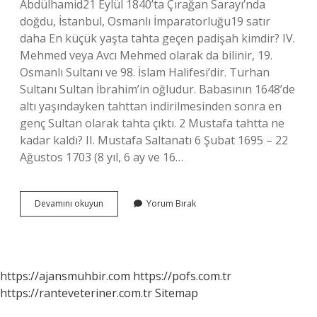
Abdülhamid21 Eylül 1840’ta Çırağan Sarayı’nda
doğdu, İstanbul, Osmanlı İmparatorluğu19 satır
daha En küçük yaşta tahta geçen padişah kimdir? IV.
Mehmed veya Avcı Mehmed olarak da bilinir, 19.
Osmanlı Sultanı ve 98. İslam Halifesi’dir. Turhan
Sultanı Sultan İbrahim’in oğludur. Babasının 1648’de
altı yaşındayken tahttan indirilmesinden sonra en
genç Sultan olarak tahta çıktı. 2 Mustafa tahtta ne
kadar kaldı? II. Mustafa Saltanatı 6 Şubat 1695 – 22
Ağustos 1703 (8 yıl, 6 ay ve 16…
Osmanlı
Devamını okuyun
Yorum Bırak
Devletinde
Tahtta
En
Kısa
Kalan
https://ajansmuhbir.com
https://pofs.com.tr
Padişah
https://ranteveteriner.com.tr
Sitemap
Kimdir