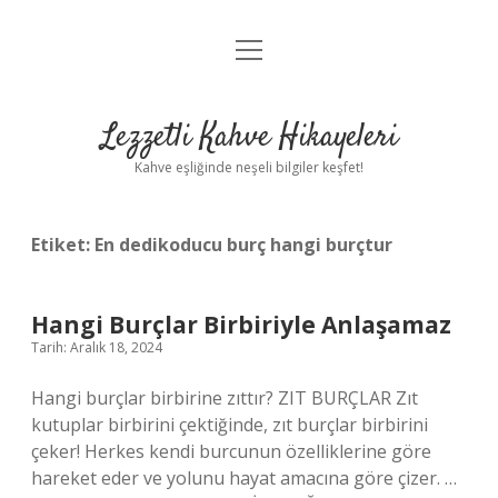
menüyü
Anasayfa
aç
Gizlilik Politikası
Lezzetli Kahve Hikayeleri
Yasal Uyarı
Kahve eşliğinde neşeli bilgiler keşfet!
Hakkımızda
Etiket:
En dedikoducu burç hangi burçtur
Hangi Burçlar Birbiriyle Anlaşamaz
Tarih: Aralık 18, 2024
Hangi burçlar birbirine zıttır? ZIT BURÇLAR Zıt
kutuplar birbirini çektiğinde, zıt burçlar birbirini
çeker! Herkes kendi burcunun özelliklerine göre
hareket eder ve yolunu hayat amacına göre çizer. …