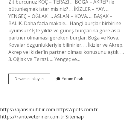
Zıt burcunuz KOÇ – TERAZİ … BOĞA – AKREP ile
bütünleşmek ister misiniz? … İKİZLER – YAY. …
YENGEÇ – OĞLAK. … ASLAN – KOVA. … BAŞAK –
BALIK. Daha fazla makale… Hangi burçlar birbirine
uyumsuz? İşte yıldız ve güneş burçlarına göre asla
partner olmaması gereken burçlar: Boğa ve Kova.
Kovalar özgünlükleriyle bilinirler. … İkizler ve Akrep.
Akrep ve İkizler’in partner olması konusunu aştık. …
3. Oğlak ve Terazi. … Yengeç ve…
Hangi
Devamını okuyun
Yorum Bırak
Burçlar
Birbiriyle
Anlaşamaz
https://ajansmuhbir.com
https://pofs.com.tr
https://ranteveteriner.com.tr
Sitemap