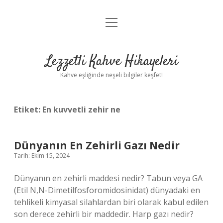
menüyü
Anasayfa
aç
Gizlilik Politikası
Lezzetli Kahve Hikayeleri
Yasal Uyarı
Kahve eşliğinde neşeli bilgiler keşfet!
Hakkımızda
Etiket:
En kuvvetli zehir ne
Dünyanın En Zehirli Gazı Nedir
Tarih: Ekim 15, 2024
Dünyanın en zehirli maddesi nedir? Tabun veya GA
(Etil N,N-Dimetilfosforomidosinidat) dünyadaki en
tehlikeli kimyasal silahlardan biri olarak kabul edilen
son derece zehirli bir maddedir. Harp gazı nedir?