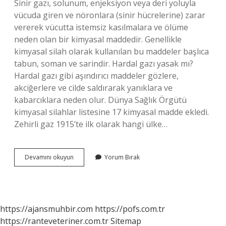
Sinir gazı, solunum, enjeksiyon veya deri yoluyla
vücuda giren ve nöronlara (sinir hücrelerine) zarar
vererek vücutta istemsiz kasılmalara ve ölüme
neden olan bir kimyasal maddedir. Genellikle
kimyasal silah olarak kullanılan bu maddeler başlıca
tabun, soman ve sarindir. Hardal gazı yasak mı?
Hardal gazı gibi aşındırıcı maddeler gözlere,
akciğerlere ve cilde saldırarak yanıklara ve
kabarcıklara neden olur. Dünya Sağlık Örgütü
kimyasal silahlar listesine 17 kimyasal madde ekledi.
Zehirli gaz 1915’te ilk olarak hangi ülke…
Dünyanın
Devamını okuyun
Yorum Bırak
En
Zehirli
Gazı
Nedir
https://ajansmuhbir.com
https://pofs.com.tr
https://ranteveteriner.com.tr
Sitemap