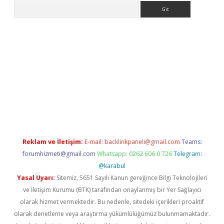
Arama
e
Reklam ve İletişim:
E-mail:
backlinkpaneli@gmail.com
Teams:
forumhizmeti@gmail.com
Whatsapp: 0262 606 0 726
Telegram:
@karabul
Yasal Uyarı:
Sitemiz, 5651 Sayılı Kanun gereğince Bilgi Teknolojileri
ve İletişim Kurumu (BTK) tarafından onaylanmış bir Yer Sağlayıcı
olarak hizmet vermektedir. Bu nedenle, sitedeki içerikleri proaktif
olarak denetleme veya araştırma yükümlülüğümüz bulunmamaktadır.