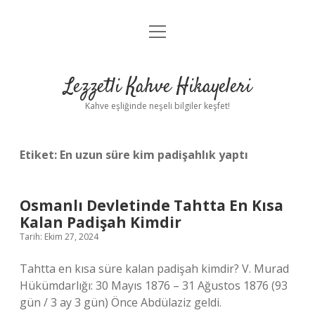
menüyü
Anasayfa
aç
Gizlilik Politikası
Lezzetli Kahve Hikayeleri
Yasal Uyarı
Kahve eşliğinde neşeli bilgiler keşfet!
Hakkımızda
Etiket:
En uzun süre kim padişahlık yaptı
Osmanlı Devletinde Tahtta En Kısa
Kalan Padişah Kimdir
Tarih: Ekim 27, 2024
Tahtta en kısa süre kalan padişah kimdir? V. Murad
Hükümdarlığı: 30 Mayıs 1876 – 31 Ağustos 1876 (93
gün / 3 ay 3 gün) Önce Abdülaziz geldi.