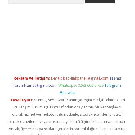
dcasino.online
Reklam ve İletişim:
E-mail:
backlinkpaneli@gmail.com
Teams:
forumhizmeti@gmail.com
Whatsapp: 0262 606 0 726
Telegram:
@karabul
Yasal Uyarı:
Sitemiz, 5651 Sayılı Kanun gereğince Bilgi Teknolojileri
ve İletişim Kurumu (BTK) tarafından onaylanmış bir Yer Sağlayıcı
olarak hizmet vermektedir. Bu nedenle, sitedeki içerikleri proaktif
olarak denetleme veya araştırma yükümlülüğümüz bulunmamaktadır.
Ancak, üyelerimiz yazdıkları içeriklerin sorumluluğunu taşımakta olup,