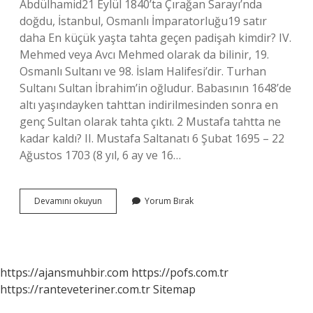
Abdülhamid21 Eylül 1840’ta Çırağan Sarayı’nda
doğdu, İstanbul, Osmanlı İmparatorluğu19 satır
daha En küçük yaşta tahta geçen padişah kimdir? IV.
Mehmed veya Avcı Mehmed olarak da bilinir, 19.
Osmanlı Sultanı ve 98. İslam Halifesi’dir. Turhan
Sultanı Sultan İbrahim’in oğludur. Babasının 1648’de
altı yaşındayken tahttan indirilmesinden sonra en
genç Sultan olarak tahta çıktı. 2 Mustafa tahtta ne
kadar kaldı? II. Mustafa Saltanatı 6 Şubat 1695 – 22
Ağustos 1703 (8 yıl, 6 ay ve 16…
Osmanlı
Devamını okuyun
Yorum Bırak
Devletinde
Tahtta
En
Kısa
Kalan
https://ajansmuhbir.com
https://pofs.com.tr
Padişah
https://ranteveteriner.com.tr
Sitemap
Kimdir