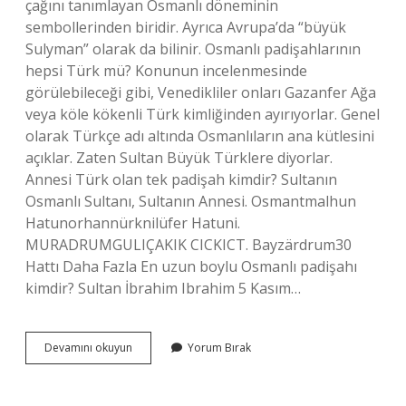
çağını tanımlayan Osmanlı döneminin
sembollerinden biridir. Ayrıca Avrupa’da “büyük
Sulyman” olarak da bilinir. Osmanlı padişahlarının
hepsi Türk mü? Konunun incelenmesinde
görülebileceği gibi, Venedikliler onları Gazanfer Ağa
veya köle kökenli Türk kimliğinden ayırıyorlar. Genel
olarak Türkçe adı altında Osmanlıların ana kütlesini
açıklar. Zaten Sultan Büyük Türklere diyorlar.
Annesi Türk olan tek padişah kimdir? Sultanın
Osmanlı Sultanı, Sultanın Annesi. Osmantmalhun
Hatunorhannürknilüfer Hatuni.
MURADRUMGULIÇAKIK CICKICT. Bayzärdrum30
Hattı Daha Fazla En uzun boylu Osmanlı padişahı
kimdir? Sultan İbrahim Ibrahim 5 Kasım…
Büyük
Devamını okuyun
Yorum Bırak
Türk
Hangi
Osmanlı