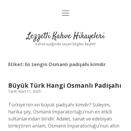
menüyü
Anasayfa
aç
Gizlilik Politikası
Lezzetli Kahve Hikayeleri
Yasal Uyarı
Kahve eşliğinde neşeli bilgiler keşfet!
Hakkımızda
Etiket:
En zengin Osmanlı padişahı kimdir
Büyük Türk Hangi Osmanlı Padişahı
Tarih: Mart 11, 2025
Türkiye’nin en büyük padişahı kimdir? Süleyim,
harika şey, Osmanlı İmparatorluğu’nun en etkili
sultanlarından biridir. Adalet, sanat ve edebiyatı
birleştiren anlam, Osmanlı İmparatorluğu’nun altın