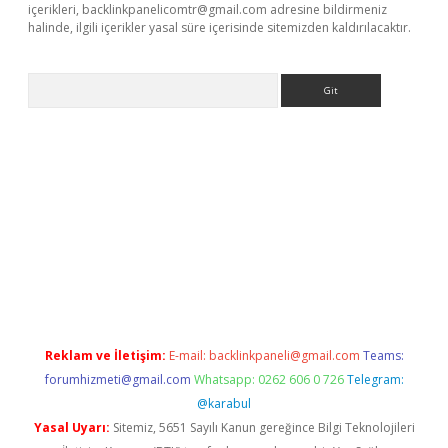
içerikleri,
backlinkpanelicomtr@gmail.com
adresine bildirmeniz
halinde, ilgili içerikler yasal süre içerisinde sitemizden kaldırılacaktır.
Arama
e
Reklam ve İletişim:
E-mail:
backlinkpaneli@gmail.com
Teams:
forumhizmeti@gmail.com
Whatsapp: 0262 606 0 726
Telegram:
@karabul
Yasal Uyarı:
Sitemiz, 5651 Sayılı Kanun gereğince Bilgi Teknolojileri