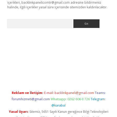
içerikleri,
backlinkpanelicomtr@gmail.com
adresine bildirmeniz
halinde, ilgili içerikler yasal süre içerisinde sitemizden kaldırılacaktır.
Arama
e
Reklam ve İletişim:
E-mail:
backlinkpaneli@gmail.com
Teams:
forumhizmeti@gmail.com
Whatsapp: 0262 606 0 726
Telegram:
@karabul
Yasal Uyarı:
Sitemiz, 5651 Sayılı Kanun gereğince Bilgi Teknolojileri