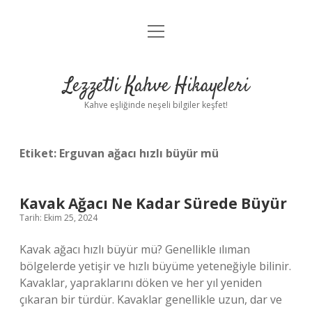
menüyü
Anasayfa
aç
Gizlilik Politikası
Lezzetli Kahve Hikayeleri
Yasal Uyarı
Kahve eşliğinde neşeli bilgiler keşfet!
Hakkımızda
Etiket:
Erguvan ağacı hızlı büyür mü
Kavak Ağacı Ne Kadar Sürede Büyür
Tarih: Ekim 25, 2024
Kavak ağacı hızlı büyür mü? Genellikle ılıman
bölgelerde yetişir ve hızlı büyüme yeteneğiyle bilinir.
Kavaklar, yapraklarını döken ve her yıl yeniden
çıkaran bir türdür. Kavaklar genellikle uzun, dar ve