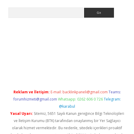
Arama
ne
Reklam ve İletişim:
E-mail:
backlinkpaneli@gmail.com
Teams:
forumhizmeti@gmail.com
Whatsapp: 0262 606 0 726
Telegram:
@karabul
Yasal Uyarı:
Sitemiz, 5651 Sayılı Kanun gereğince Bilgi Teknolojileri
ve İletişim Kurumu (BTK) tarafından onaylanmış bir Yer Sağlayıcı
olarak hizmet vermektedir. Bu nedenle, sitedeki içerikleri proaktif