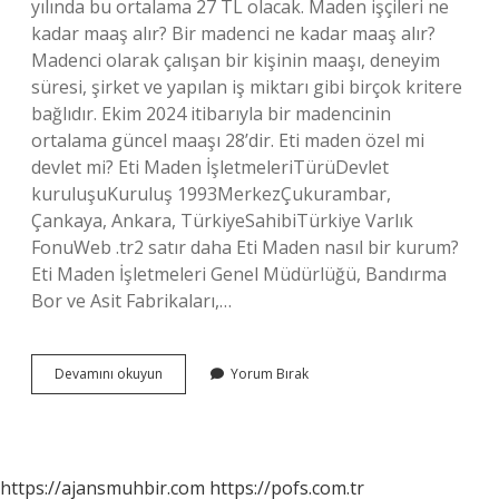
yılında bu ortalama 27 TL olacak. Maden işçileri ne
kadar maaş alır? Bir madenci ne kadar maaş alır?
Madenci olarak çalışan bir kişinin maaşı, deneyim
süresi, şirket ve yapılan iş miktarı gibi birçok kritere
bağlıdır. Ekim 2024 itibarıyla bir madencinin
ortalama güncel maaşı 28’dir. Eti maden özel mi
devlet mi? Eti Maden İşletmeleriTürüDevlet
kuruluşuKuruluş 1993MerkezÇukurambar,
Çankaya, Ankara, TürkiyeSahibiTürkiye Varlık
FonuWeb .tr2 satır daha Eti Maden nasıl bir kurum?
Eti Maden İşletmeleri Genel Müdürlüğü, Bandırma
Bor ve Asit Fabrikaları,…
Eti
Devamını okuyun
Yorum Bırak
Maden
Maaşları
2024
Ne
Kadar
https://ajansmuhbir.com
https://pofs.com.tr
Olacak