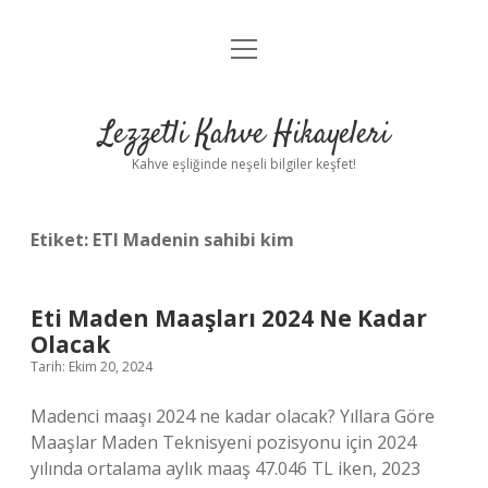
menüyü
Anasayfa
aç
Gizlilik Politikası
Lezzetli Kahve Hikayeleri
Yasal Uyarı
Kahve eşliğinde neşeli bilgiler keşfet!
Hakkımızda
Etiket:
ETI Madenin sahibi kim
Eti Maden Maaşları 2024 Ne Kadar
Olacak
Tarih: Ekim 20, 2024
Madenci maaşı 2024 ne kadar olacak? Yıllara Göre
Maaşlar Maden Teknisyeni pozisyonu için 2024
yılında ortalama aylık maaş 47.046 TL iken, 2023