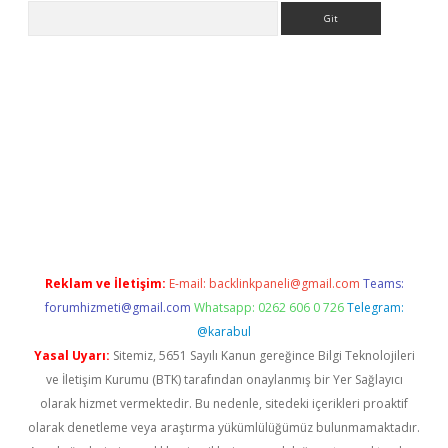
Arama
ne
Reklam ve İletişim:
E-mail:
backlinkpaneli@gmail.com
Teams:
forumhizmeti@gmail.com
Whatsapp: 0262 606 0 726
Telegram:
@karabul
Yasal Uyarı:
Sitemiz, 5651 Sayılı Kanun gereğince Bilgi Teknolojileri
ve İletişim Kurumu (BTK) tarafından onaylanmış bir Yer Sağlayıcı
olarak hizmet vermektedir. Bu nedenle, sitedeki içerikleri proaktif
olarak denetleme veya araştırma yükümlülüğümüz bulunmamaktadır.