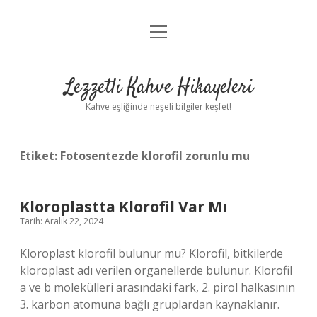
menüyü
Anasayfa
aç
Gizlilik Politikası
Lezzetli Kahve Hikayeleri
Yasal Uyarı
Kahve eşliğinde neşeli bilgiler keşfet!
Hakkımızda
Etiket:
Fotosentezde klorofil zorunlu mu
Kloroplastta Klorofil Var Mı
Tarih: Aralık 22, 2024
Kloroplast klorofil bulunur mu? Klorofil, bitkilerde
kloroplast adı verilen organellerde bulunur. Klorofil
a ve b molekülleri arasındaki fark, 2. pirol halkasının
3. karbon atomuna bağlı gruplardan kaynaklanır.