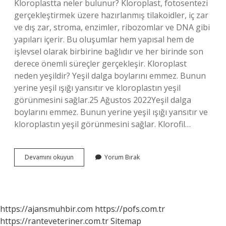
Kloroplastta neler bulunur? Kloroplast, fotosentezi
gerçekleştirmek üzere hazırlanmış tilakoidler, iç zar
ve dış zar, stroma, enzimler, ribozomlar ve DNA gibi
yapıları içerir. Bu oluşumlar hem yapısal hem de
işlevsel olarak birbirine bağlıdır ve her birinde son
derece önemli süreçler gerçekleşir. Kloroplast
neden yeşildir? Yeşil dalga boylarını emmez. Bunun
yerine yeşil ışığı yansıtır ve kloroplastın yeşil
görünmesini sağlar.25 Ağustos 2022Yeşil dalga
boylarını emmez. Bunun yerine yeşil ışığı yansıtır ve
kloroplastın yeşil görünmesini sağlar. Klorofil…
Kloroplastta
Devamını okuyun
Yorum Bırak
Klorofil
Var
Mı
https://ajansmuhbir.com
https://pofs.com.tr
https://ranteveteriner.com.tr
Sitemap