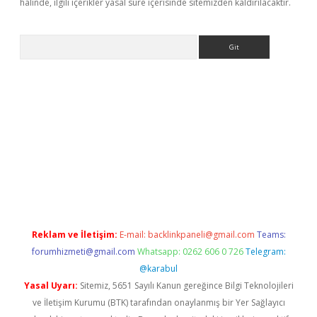
halinde, ilgili içerikler yasal süre içerisinde sitemizden kaldırılacaktır.
Arama
ne
Reklam ve İletişim:
E-mail:
backlinkpaneli@gmail.com
Teams:
forumhizmeti@gmail.com
Whatsapp: 0262 606 0 726
Telegram:
@karabul
Yasal Uyarı:
Sitemiz, 5651 Sayılı Kanun gereğince Bilgi Teknolojileri
ve İletişim Kurumu (BTK) tarafından onaylanmış bir Yer Sağlayıcı