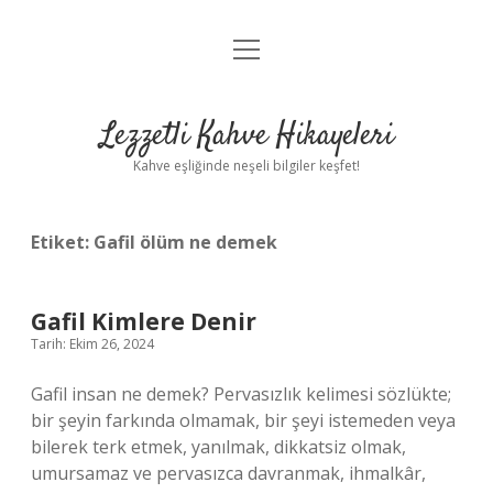
menüyü
Anasayfa
aç
Gizlilik Politikası
Lezzetli Kahve Hikayeleri
Yasal Uyarı
Kahve eşliğinde neşeli bilgiler keşfet!
Hakkımızda
Etiket:
Gafil ölüm ne demek
Gafil Kimlere Denir
Tarih: Ekim 26, 2024
Gafil insan ne demek? Pervasızlık kelimesi sözlükte;
bir şeyin farkında olmamak, bir şeyi istemeden veya
bilerek terk etmek, yanılmak, dikkatsiz olmak,
umursamaz ve pervasızca davranmak, ihmalkâr,