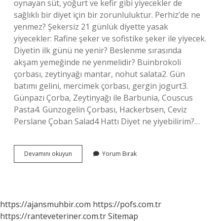
oynayan süt, yoğurt ve kefir gibi yiyecekler de
sağlıklı bir diyet için bir zorunluluktur. Perhiz’de ne
yenmez? Şekersiz 21 günlük diyette yasak
yiyecekler: Rafine şeker ve sofistike şeker ile yiyecek.
Diyetin ilk günü ne yenir? Beslenme sırasında
akşam yemeğinde ne yenmelidir? Buinbrokoli
çorbası, zeytinyağı mantar, nohut salata2. Gün
batımı gelini, mercimek çorbası, gergin jogurt3.
Günpazı Çorba, Zeytinyağı ile Barbunia, Couscus
Pasta4. Günzogelin Çorbası, Hackerbsen, Ceviz
Perslane Çoban Salad4 Hattı Diyet ne yiyebilirim?…
Perhiz
Devamını okuyun
Yorum Bırak
Ne
Yenir
https://ajansmuhbir.com
https://pofs.com.tr
https://ranteveteriner.com.tr
Sitemap