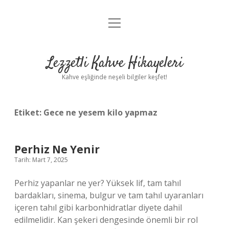
menüyü
Anasayfa
aç
Gizlilik Politikası
Lezzetli Kahve Hikayeleri
Yasal Uyarı
Kahve eşliğinde neşeli bilgiler keşfet!
Hakkımızda
Etiket:
Gece ne yesem kilo yapmaz
Perhiz Ne Yenir
Tarih: Mart 7, 2025
Perhiz yapanlar ne yer? Yüksek lif, tam tahıl
bardakları, sinema, bulgur ve tam tahıl uyaranları
içeren tahıl gibi karbonhidratlar diyete dahil
edilmelidir. Kan şekeri dengesinde önemli bir rol