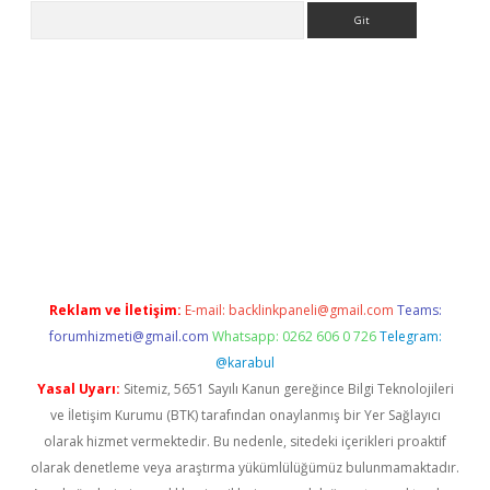
Arama
e
Reklam ve İletişim:
E-mail:
backlinkpaneli@gmail.com
Teams:
forumhizmeti@gmail.com
Whatsapp: 0262 606 0 726
Telegram:
@karabul
Yasal Uyarı:
Sitemiz, 5651 Sayılı Kanun gereğince Bilgi Teknolojileri
ve İletişim Kurumu (BTK) tarafından onaylanmış bir Yer Sağlayıcı
olarak hizmet vermektedir. Bu nedenle, sitedeki içerikleri proaktif
olarak denetleme veya araştırma yükümlülüğümüz bulunmamaktadır.