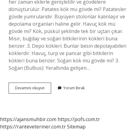
her zaman eklerle genişletilir ve gövdelere
dönüştürülür. Patates kök mü gövde mi? Patatesler
gövde yumrularıdır. Büyüyen stolonlar kalınlaşır ve
depolama organları haline gelir. Havuç kök mü
gövde mi? Kök, püskül şeklinde tek bir uçtan çıkar.
Mısır, buğday ve soğan bitkilerinin kökleri buna
benzer. 3. Depo kökleri: Bunlar besin depolayabilen
köklerdir. Havuç, turp ve pancar gibi bitkilerin
kökleri buna benzer. Soğan kök mü gövde mi? 3.
Soğan (Bulbus): Yeraltında gelişen…
Kök
Devamını okuyun
Yorum Bırak
Ve
Gövde
Arasındaki
Fark
Nedir
https://ajansmuhbir.com
https://pofs.com.tr
https://ranteveteriner.com.tr
Sitemap