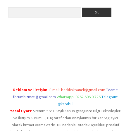
Arama
e
Reklam ve İletişim:
E-mail:
backlinkpaneli@gmail.com
Teams:
forumhizmeti@gmail.com
Whatsapp: 0262 606 0 726
Telegram:
@karabul
Yasal Uyarı:
Sitemiz, 5651 Sayılı Kanun gereğince Bilgi Teknolojileri
ve İletişim Kurumu (BTK) tarafından onaylanmış bir Yer Sağlayıcı
olarak hizmet vermektedir. Bu nedenle, sitedeki içerikleri proaktif