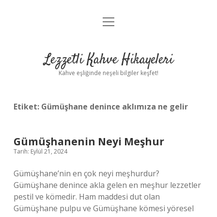
menüyü
Anasayfa
aç
Gizlilik Politikası
Lezzetli Kahve Hikayeleri
Yasal Uyarı
Kahve eşliğinde neşeli bilgiler keşfet!
Hakkımızda
Etiket:
Gümüşhane denince aklımıza ne gelir
Gümüşhanenin Neyi Meşhur
Tarih: Eylül 21, 2024
Gümüşhane’nin en çok neyi meşhurdur?
Gümüşhane denince akla gelen en meşhur lezzetler
pestil ve kömedir. Ham maddesi dut olan
Gümüşhane pulpu ve Gümüşhane kömesi yöresel