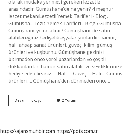
olarak mutlaka yenmesi gereken lezzetler
arasındadır. Gümüşhane’de ne yenir? 4 meşhur
lezzet mekanıLezzetli Yemek Tarifleri › Blog ›
Gumusha… Leziz Yemek Tarifleri › Blog › Gumusha…
Gümüşhane’ye ne alınır? Gümüşhane’de satın
alabileceğiniz hediyelik eşyalar şunlardır: hamur,
halı, ahşap sanat ürünleri, güveç, kilim, gümüş
ürünleri ve kuşburnu. Gümüşhane gezinizi
bitirmeden önce yerel pazarlardan ve çeşitli
dükkanlardan hamur satın alabilir ve sevdiklerinize
hediye edebilirsiniz. … Halı. … Güveç … Halı … Gümüş
ürünleri. … Gümüşhane’den dönmeden önce…
Gümüşhanenin
Devamını okuyun
2 Yorum
Neyi
Meşhur
https://ajansmuhbir.com
https://pofs.com.tr