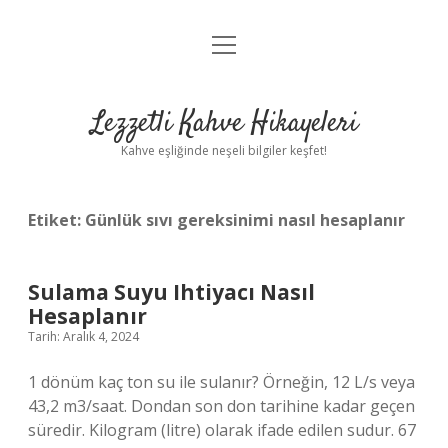
menüyü
Anasayfa
aç
Gizlilik Politikası
Lezzetli Kahve Hikayeleri
Yasal Uyarı
Kahve eşliğinde neşeli bilgiler keşfet!
Hakkımızda
Etiket:
Günlük sıvı gereksinimi nasıl hesaplanır
Sulama Suyu Ihtiyacı Nasıl
Hesaplanır
Tarih: Aralık 4, 2024
1 dönüm kaç ton su ile sulanır? Örneğin, 12 L/s veya
43,2 m3/saat. Dondan son don tarihine kadar geçen
süredir. Kilogram (litre) olarak ifade edilen sudur. 67