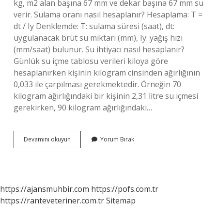
kg, m2 alan başına 67 mm ve dekar başına 67 mm su
verir. Sulama oranı nasıl hesaplanır? Hesaplama: T =
dt / Iy Denklemde: T: sulama süresi (saat), dt:
uygulanacak brüt su miktarı (mm), Iy: yağış hızı
(mm/saat) bulunur. Su ihtiyacı nasıl hesaplanır?
Günlük su içme tablosu verileri kiloya göre
hesaplanırken kişinin kilogram cinsinden ağırlığının
0,033 ile çarpılması gerekmektedir. Örneğin 70
kilogram ağırlığındaki bir kişinin 2,31 litre su içmesi
gerekirken, 90 kilogram ağırlığındaki…
Sulama
Devamını okuyun
Yorum Bırak
Suyu
Ihtiyacı
Nasıl
Hesaplanır
https://ajansmuhbir.com
https://pofs.com.tr
https://ranteveteriner.com.tr
Sitemap