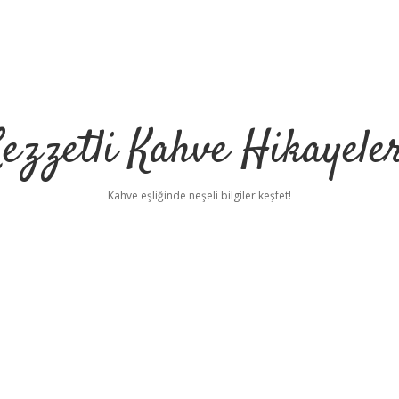
ezzetli Kahve Hikayele
Kahve eşliğinde neşeli bilgiler keşfet!