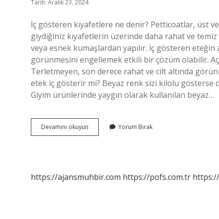
Tarih: Aralık 23, 2024
İç gösteren kıyafetlere ne denir? Petticoatlar, üst ve a
giydiğiniz kıyafetlerin üzerinde daha rahat ve temiz
veya esnek kumaşlardan yapılır. İç gösteren eteğin al
görünmesini engellemek etkili bir çözüm olabilir. Açık
Terletmeyen, son derece rahat ve cilt altında görünm
etek iç gösterir mi? Beyaz renk sizi kilolu gösterse d
Giyim ürünlerinde yaygın olarak kullanılan beyaz…
Jüpon
Devamını okuyun
Yorum Bırak
Iç
Gösterir
Mi
https://ajansmuhbir.com
https://pofs.com.tr
https:/