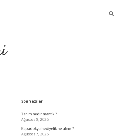
ri
Sidebar
Son Yazılar
vdcasino.online
Tanım nedir mantık ?
Ağustos 8, 2026
Kapadokya hediyelik ne alınır ?
Ağustos 7, 2026