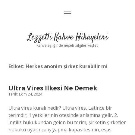
menüyü
Anasayfa
aç
Gizlilik Politikası
Lezzetli Kahve Hikayeleri
Yasal Uyarı
Kahve eşliğinde neşeli bilgiler keşfet!
Hakkımızda
Etiket:
Herkes anonim şirket kurabilir mi
Ultra Vires Ilkesi Ne Demek
Tarih: Ekim 24, 2024
Ultra vires kuralı nedir? Ultra vires, Latince bir
terimdir; 1 yetkilerinin ötesinde anlamına gelir. 2.
İngiliz hukukundan gelen bu terim, şirketin şirketler
hukuku uyarınca iş yapma kapasitesinin, esas