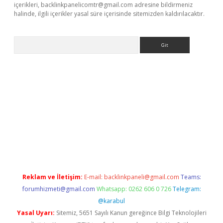
içerikleri,
backlinkpanelicomtr@gmail.com
adresine bildirmeniz
halinde, ilgili içerikler yasal süre içerisinde sitemizden kaldırılacaktır.
Arama
e
Reklam ve İletişim:
E-mail:
backlinkpaneli@gmail.com
Teams:
forumhizmeti@gmail.com
Whatsapp: 0262 606 0 726
Telegram:
@karabul
Yasal Uyarı:
Sitemiz, 5651 Sayılı Kanun gereğince Bilgi Teknolojileri