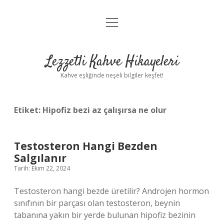
menüyü
Anasayfa
aç
Gizlilik Politikası
Lezzetli Kahve Hikayeleri
Yasal Uyarı
Kahve eşliğinde neşeli bilgiler keşfet!
Hakkımızda
Etiket:
Hipofiz bezi az çalışırsa ne olur
Testosteron Hangi Bezden
Salgılanır
Tarih: Ekim 22, 2024
Testosteron hangi bezde üretilir? Androjen hormon
sınıfının bir parçası olan testosteron, beynin
tabanına yakın bir yerde bulunan hipofiz bezinin