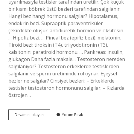
uyarılmasıyla testisler tarafından üretilir. Çok küçük
bir kısmı böbrek üstü bezleri tarafından salgılanır.
Hangi bez hangi hormonu salgılar? Hipotalamus,
endokrin bezi. Supraoptik paraventriküler
çekirdekte oluşur: antidiüretik hormon ve oksitosin.
… Hipofiz bezi. … Pineal bez (epifiz bezi): melatonin.
Tiroid bezi: tiroksin (T4), triiyodotironin (T3),
kalsitonin: paratiroid hormonu. … Pankreas: insülin,
glukagon Daha fazla makale… Testosteron nereden
salgılanıyor? Testosteron erkeklerde testislerden
salgılanır ve sperm üretiminde rol oynar. Eşeysel
bezler ne salgılar? Cinsiyet bezleri: – Erkeklerde
testisler testosteron hormonunu salgılar. – Kızlarda
östrojen…
Testosteron
Devamını okuyun
Yorum Bırak
Hangi
Bezden
Salgılanır