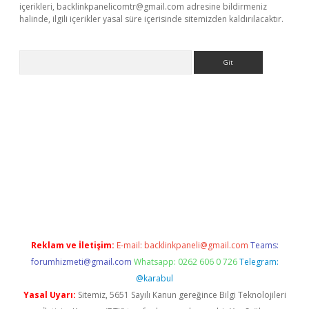
içerikleri,
backlinkpanelicomtr@gmail.com
adresine bildirmeniz
halinde, ilgili içerikler yasal süre içerisinde sitemizden kaldırılacaktır.
Arama
line
Reklam ve İletişim:
E-mail:
backlinkpaneli@gmail.com
Teams:
forumhizmeti@gmail.com
Whatsapp: 0262 606 0 726
Telegram:
@karabul
Yasal Uyarı:
Sitemiz, 5651 Sayılı Kanun gereğince Bilgi Teknolojileri