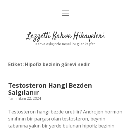
menüyü
Anasayfa
aç
Gizlilik Politikası
Lezzetli Kahve Hikayeleri
Yasal Uyarı
Kahve eşliğinde neşeli bilgiler keşfet!
Hakkımızda
Etiket:
Hipofiz bezinin görevi nedir
Testosteron Hangi Bezden
Salgılanır
Tarih: Ekim 22, 2024
Testosteron hangi bezde üretilir? Androjen hormon
sınıfının bir parçası olan testosteron, beynin
tabanına yakın bir yerde bulunan hipofiz bezinin