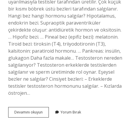
uyarılmasıyla testisler tarafından üretilir. Çok küçük
bir kısmı böbrek üstü bezleri tarafından salgılanır.
Hangi bez hangi hormonu salgılar? Hipotalamus,
endokrin bezi. Supraoptik paraventriküler
çekirdekte oluşur: antidiüretik hormon ve oksitosin.
… Hipofiz bezi. … Pineal bez (epifiz bezi): melatonin.
Tiroid bezi: tiroksin (T4), triiyodotironin (T3),
kalsitonin: paratiroid hormonu. … Pankreas: insülin,
glukagon Daha fazla makale… Testosteron nereden
salgılanıyor? Testosteron erkeklerde testislerden
salgılanır ve sperm üretiminde rol oynar. Eşeysel
bezler ne salgılar? Cinsiyet bezleri: – Erkeklerde
testisler testosteron hormonunu salgılar. – Kızlarda
östrojen…
Testosteron
Devamını okuyun
Yorum Bırak
Hangi
Bezden
Salgılanır