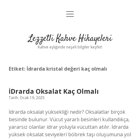
menüyü
Anasayfa
aç
Gizlilik Politikası
Lezzetli Kahve Hikayeleri
Yasal Uyarı
Kahve eşliğinde neşeli bilgiler keşfet!
Hakkımızda
Etiket:
İdrarda kristal değeri kaç olmalı
İDrarda Oksalat Kaç Olmalı
Tarih: Ocak 19, 2025
İdrarda oksalat yüksekliği nedir? Oksalatlar birçok
besinde bulunur. Vücut yararlı besinleri kullandıkça,
yararsız olanlar idrar yoluyla vücuttan atılır. İdrarda
yüksek oksalat seviyeleri böbrek taşı oluşumuna yol