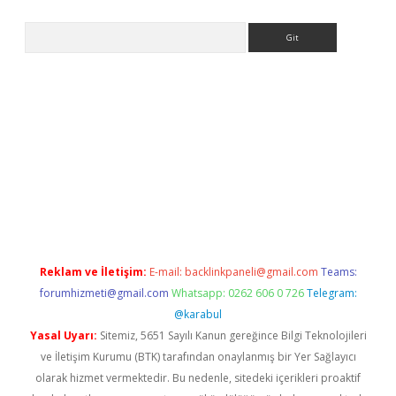
Arama
e
Reklam ve İletişim:
E-mail:
backlinkpaneli@gmail.com
Teams:
forumhizmeti@gmail.com
Whatsapp: 0262 606 0 726
Telegram:
@karabul
Yasal Uyarı:
Sitemiz, 5651 Sayılı Kanun gereğince Bilgi Teknolojileri
ve İletişim Kurumu (BTK) tarafından onaylanmış bir Yer Sağlayıcı
olarak hizmet vermektedir. Bu nedenle, sitedeki içerikleri proaktif