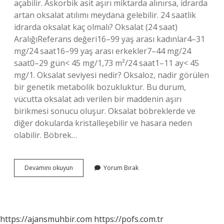
açabilir. Askorbik asit aşırı miktarda alınırsa, idrarda
artan oksalat atılımı meydana gelebilir. 24 saatlik
idrarda oksalat kaç olmalı? Oksalat (24 saat)
AralığıReferans değeri16–99 yaş arası kadınlar4–31
mg/24 saat16–99 yaş arası erkekler7–44 mg/24
saat0–29 gün< 45 mg/1,73 m²/24 saat1–11 ay< 45
mg/1. Oksalat seviyesi nedir? Oksaloz, nadir görülen
bir genetik metabolik bozukluktur. Bu durum,
vücutta oksalat adı verilen bir maddenin aşırı
birikmesi sonucu oluşur. Oksalat böbreklerde ve
diğer dokularda kristalleşebilir ve hasara neden
olabilir. Böbrek…
İDrarda
Devamını okuyun
Yorum Bırak
Oksalat
Kaç
Olmalı
https://ajansmuhbir.com
https://pofs.com.tr