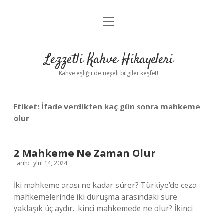
menüyü
Anasayfa
aç
Gizlilik Politikası
Lezzetli Kahve Hikayeleri
Yasal Uyarı
Kahve eşliğinde neşeli bilgiler keşfet!
Hakkımızda
Etiket:
İfade verdikten kaç gün sonra mahkeme
olur
2 Mahkeme Ne Zaman Olur
Tarih: Eylül 14, 2024
İki mahkeme arası ne kadar sürer? Türkiye’de ceza
mahkemelerinde iki duruşma arasındaki süre
yaklaşık üç aydır. İkinci mahkemede ne olur? İkinci