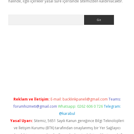
halinde, ilgili içerikler yasal süre içerisinde sitemizden kaldırılacaktır.
Arama
ne
Reklam ve İletişim:
E-mail:
backlinkpaneli@gmail.com
Teams:
forumhizmeti@gmail.com
Whatsapp: 0262 606 0 726
Telegram:
@karabul
Yasal Uyarı:
Sitemiz, 5651 Sayılı Kanun gereğince Bilgi Teknolojileri
ve İletişim Kurumu (BTK) tarafından onaylanmış bir Yer Sağlayıcı