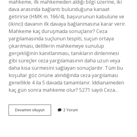
mahkeme, ilk mahkemeden aldığı bilgi üzerine, iki
dava arasında bağlantı bulunduğuna kanaat
getirirse (HMK m. 166/4), başvurunun kabulüne ve
(ikinci) davanın ilk davaya bağlanmasına karar verir.
Mahkeme kaç duruşmada sonuçlanır? Ceza
yargılamasında suçlunun tespiti, suçun ortaya
çıkarılması, delillerin mahkemeye sunulup
gerçekliğinin kanıtlanması, tanıkların dinlenmesi
gibi süreçler ceza yargılamasının daha uzun veya
daha kısa sürmesini sağlayan sonuçlardır. Tüm bu
koşullar göz önüne alındığında ceza yargılaması
genellikle 4 ila 5 davada tamamlanır. İddianameden
kaç gün sonra mahkeme olur? 5271 sayılı Ceza…
2
Devamını okuyun
2 Yorum
Mahkeme
Ne
Zaman
Olur