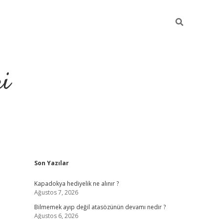
ri
Sidebar
Son Yazılar
vdcasino.online
Kapadokya hediyelik ne alınır ?
Ağustos 7, 2026
Bilmemek ayıp değil atasözünün devamı nedir ?
Ağustos 6, 2026