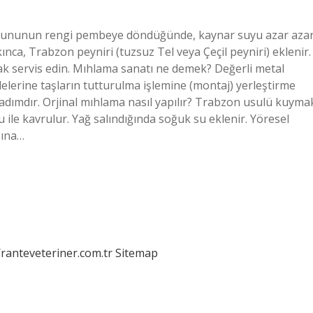
ır ununun rengi pembeye döndüğünde, kaynar suyu azar aza
kınca, Trabzon peyniri (tuzsuz Tel veya Çeçil peyniri) eklenir.
sıcak servis edin. Mıhlama sanatı ne demek? Değerli metal
vdelerine taşların tutturulma işlemine (montaj) yerleştirme
r adımdır. Orjinal mıhlama nasıl yapılır? Trabzon usulü kuyma
 ile kavrulur. Yağ salındığında soğuk su eklenir. Yöresel
sına…
/ranteveteriner.com.tr
Sitemap