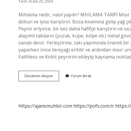
Tarih: Aralık 20, 2024
Mıhlama nedir, nasıl yapılır? MIHLAMA TARİFİ Mıs
dökün ve iyice karıştırın. Boza kıvamına gelip yağ çı
Peynir eriyince, bir kez daha hafifçe karıştırın ve 
alaşımlı takıların (yüzük, küpe, kolye vb.) metal gö
sanatı denir. Yerleştirme, takı yapımında önemli bi
yaparken önce tereyağı eritilir ve ardından mısır unu
Faithless ve Kolot peynirini ekleyip kaynama nokta
Mıhlama
Devamını okuyun
Yorum Bırak
Tekniği
Nedir
https://ajansmuhbir.com
https://pofs.com.tr
https:/