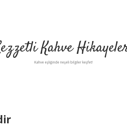
ezzetli Kahve Hikayele
Kahve eşliğinde neşeli bilgiler keşfet!
ir