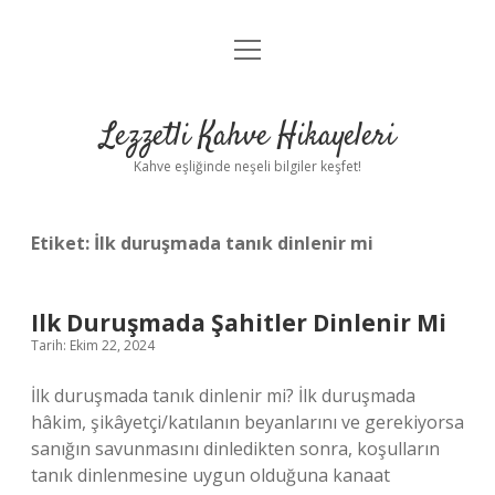
menüyü
Anasayfa
aç
Gizlilik Politikası
Lezzetli Kahve Hikayeleri
Yasal Uyarı
Kahve eşliğinde neşeli bilgiler keşfet!
Hakkımızda
Etiket:
İlk duruşmada tanık dinlenir mi
Ilk Duruşmada Şahitler Dinlenir Mi
Tarih: Ekim 22, 2024
İlk duruşmada tanık dinlenir mi? İlk duruşmada
hâkim, şikâyetçi/katılanın beyanlarını ve gerekiyorsa
sanığın savunmasını dinledikten sonra, koşulların
tanık dinlenmesine uygun olduğuna kanaat