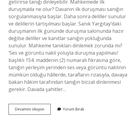
getirirse tanığı dinleyebilir. Mahkemede ilk
duruşmada ne olur? Davanın ilk duruşması sanığın
sorgulanmasıyla başlar. Daha sonra deliller sunulur
ve delillerin tartışılması başlar. Sanık Yargıtay’daki
duruşmanın ilk gününde duruşma salonunda hazır
değilse deliller ve kanıtlar sanığın yokluğunda
sunulur. Mahkeme tanıkları dinlemek zorunda mı?
‘Ses ve görüntü nakli yoluyla duruşma yapılması’
başlıklı 154. maddenin (2) numaralı fıkrasına göre,
tanığın yerleşim yerinden ses veya görüntü naklinin
mümkün olduğu hâllerde, tarafların rızasıyla, davaya
bakan hâkim tarafından tanığın bizzat dinlenmesi
gerekir. Davada şahitler…
Ilk
Devamını okuyun
Yorum Bırak
Duruşmada
Şahitler
Dinlenir
Mi