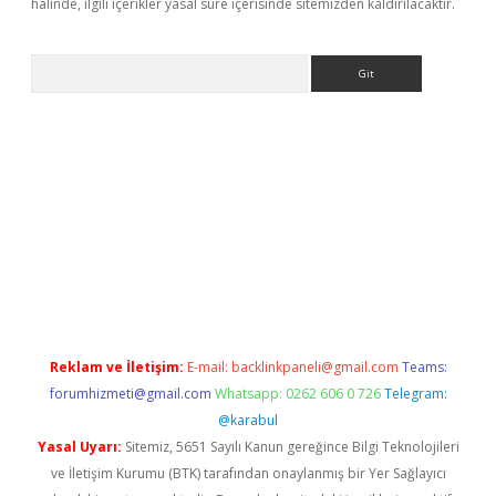
halinde, ilgili içerikler yasal süre içerisinde sitemizden kaldırılacaktır.
Arama
e
Reklam ve İletişim:
E-mail:
backlinkpaneli@gmail.com
Teams:
forumhizmeti@gmail.com
Whatsapp: 0262 606 0 726
Telegram:
@karabul
Yasal Uyarı:
Sitemiz, 5651 Sayılı Kanun gereğince Bilgi Teknolojileri
ve İletişim Kurumu (BTK) tarafından onaylanmış bir Yer Sağlayıcı