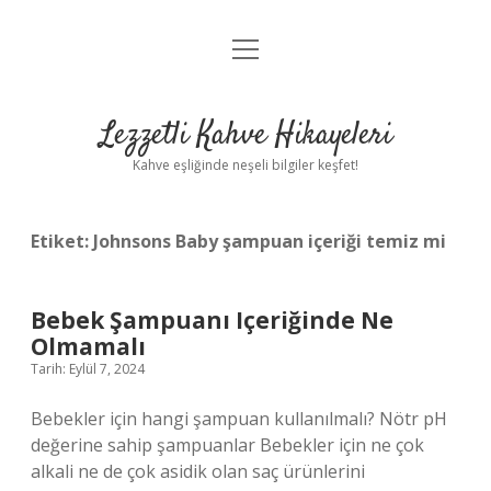
menüyü
Anasayfa
aç
Gizlilik Politikası
Lezzetli Kahve Hikayeleri
Yasal Uyarı
Kahve eşliğinde neşeli bilgiler keşfet!
Hakkımızda
Etiket:
Johnsons Baby şampuan içeriği temiz mi
Bebek Şampuanı Içeriğinde Ne
Olmamalı
Tarih: Eylül 7, 2024
Bebekler için hangi şampuan kullanılmalı? Nötr pH
değerine sahip şampuanlar Bebekler için ne çok
alkali ne de çok asidik olan saç ürünlerini