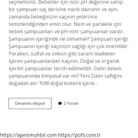
seçmelisiniz. Bebekler için nötr pH değerine sahip
bir şampuan saç derisine nazik davranır ve aynı
zamanda bebeğinizin saçının yeterince
temizlendiğinden emin olur. Nem ve parlaklık için
bebek şampuanları ve pH nötr şampuanlar vardır.
Şampuanın içeriğinde ne olmamalı? Şampuan içeriği:
Şampuanın içeriği saçınızın sağlığı için çok önemlidir.
Paraben, sülfat ve silikon gibi zararlı maddeler
içeren şampuanlardan kaçının. Doğal ve organik
içerikli şampuanlar tercih edilmelidir. Dalin bebek
şampuanında kimyasal var mı? Yeni Dalin saflığını
doğadan alır. %98 doğal kökenli içerik.…
Bebek
Devamını okuyun
2 Yorum
Şampuanı
Içeriğinde
Ne
Olmamalı
https://ajansmuhbir.com
https://pofs.com.tr