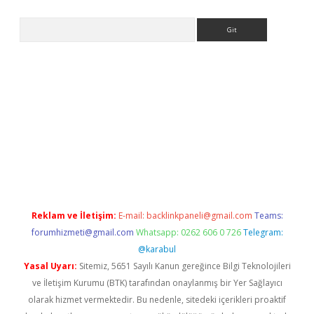
Arama
e
Reklam ve İletişim:
E-mail:
backlinkpaneli@gmail.com
Teams:
forumhizmeti@gmail.com
Whatsapp: 0262 606 0 726
Telegram:
@karabul
Yasal Uyarı:
Sitemiz, 5651 Sayılı Kanun gereğince Bilgi Teknolojileri
ve İletişim Kurumu (BTK) tarafından onaylanmış bir Yer Sağlayıcı
olarak hizmet vermektedir. Bu nedenle, sitedeki içerikleri proaktif