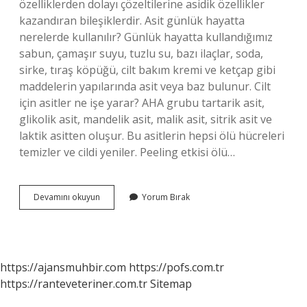
özelliklerden dolayı çözeltilerine asidik özellikler
kazandıran bileşiklerdir. Asit günlük hayatta
nerelerde kullanılır? Günlük hayatta kullandığımız
sabun, çamaşır suyu, tuzlu su, bazı ilaçlar, soda,
sirke, tıraş köpüğü, cilt bakım kremi ve ketçap gibi
maddelerin yapılarında asit veya baz bulunur. Cilt
için asitler ne işe yarar? AHA grubu tartarik asit,
glikolik asit, mandelik asit, malik asit, sitrik asit ve
laktik asitten oluşur. Bu asitlerin hepsi ölü hücreleri
temizler ve cildi yeniler. Peeling etkisi ölü…
Asit
Devamını okuyun
Yorum Bırak
Nedir
Ve
Ne
Için
Kullanılır
https://ajansmuhbir.com
https://pofs.com.tr
https://ranteveteriner.com.tr
Sitemap