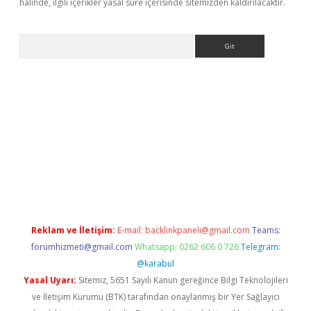
halinde, ilgili içerikler yasal süre içerisinde sitemizden kaldırılacaktır.
Arama
e
Reklam ve İletişim:
E-mail:
backlinkpaneli@gmail.com
Teams:
forumhizmeti@gmail.com
Whatsapp: 0262 606 0 726
Telegram:
@karabul
Yasal Uyarı:
Sitemiz, 5651 Sayılı Kanun gereğince Bilgi Teknolojileri
ve İletişim Kurumu (BTK) tarafından onaylanmış bir Yer Sağlayıcı