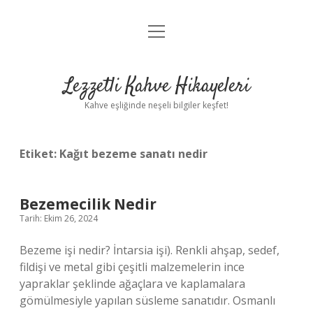
menüyü
Anasayfa
aç
Gizlilik Politikası
Lezzetli Kahve Hikayeleri
Yasal Uyarı
Kahve eşliğinde neşeli bilgiler keşfet!
Hakkımızda
Etiket:
Kağıt bezeme sanatı nedir
Bezemecilik Nedir
Tarih: Ekim 26, 2024
Bezeme işi nedir? İntarsia işi). Renkli ahşap, sedef,
fildişi ve metal gibi çeşitli malzemelerin ince
yapraklar şeklinde ağaçlara ve kaplamalara
gömülmesiyle yapılan süsleme sanatıdır. Osmanlı