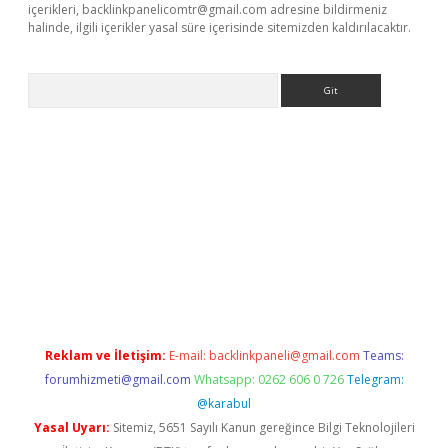
içerikleri,
backlinkpanelicomtr@gmail.com
adresine bildirmeniz
halinde, ilgili içerikler yasal süre içerisinde sitemizden kaldırılacaktır.
Arama
nline
Reklam ve İletişim:
E-mail:
backlinkpaneli@gmail.com
Teams:
forumhizmeti@gmail.com
Whatsapp: 0262 606 0 726
Telegram:
@karabul
Yasal Uyarı:
Sitemiz, 5651 Sayılı Kanun gereğince Bilgi Teknolojileri