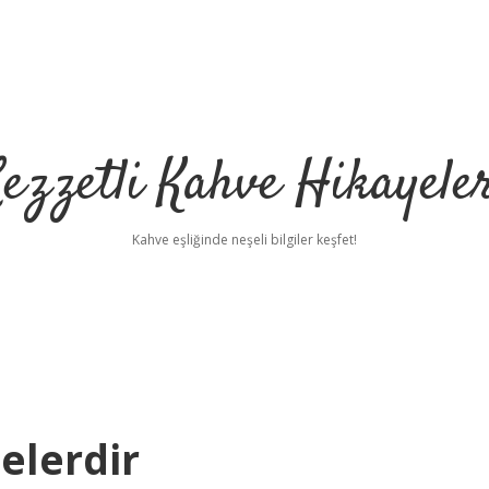
ezzetli Kahve Hikayele
Kahve eşliğinde neşeli bilgiler keşfet!
elerdir