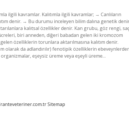
mla ilgili kavramlar. Kalıtımla ilgili kavramlar; → Canlıların
alıtım denir. → Bu durumu inceleyen bilim dalına genetik denir
ktarılanlara kalıtsal özellikler denir. Kan grubu, göz rengi, sa
 hücreleri, biri anneden, diğeri babadan gelen iki kromozom
 gelen özelliklerin torunlara aktarılmasına kalıtım denir.
tım olarak da adlandırılır) fenotipik özelliklerin ebeveynlerde
ya organizmalar, eşeysiz üreme veya eşeyli üreme…
/ranteveteriner.com.tr
Sitemap