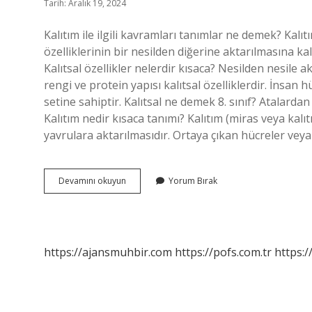
Tarih: Aralık 19, 2024
Kalıtım ile ilgili kavramları tanımlar ne demek? Kalıtı
özelliklerinin bir nesilden diğerine aktarılmasına k
Kalıtsal özellikler nelerdir kısaca? Nesilden nesile a
rengi ve protein yapısı kalıtsal özelliklerdir. İnsan
setine sahiptir. Kalıtsal ne demek 8. sınıf? Atalardan
Kalıtım nedir kısaca tanımı? Kalıtım (miras veya kalı
yavrulara aktarılmasıdır. Ortaya çıkan hücreler ve
Kalıtsal
Devamını okuyun
Yorum Bırak
Kavramlar
Nelerdir
https://ajansmuhbir.com
https://pofs.com.tr
https:/