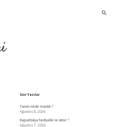
ri
Sidebar
Son Yazılar
vdcasino.online
Tanım nedir mantık ?
Ağustos 8, 2026
Kapadokya hediyelik ne alınır ?
Ağustos 7, 2026