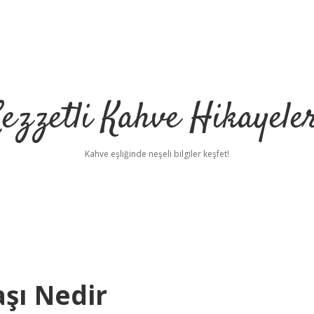
ezzetli Kahve Hikayele
Kahve eşliğinde neşeli bilgiler keşfet!
şı Nedir