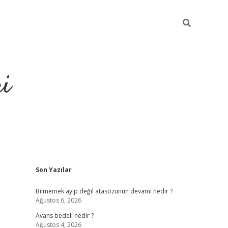
ri
Sidebar
Son Yazılar
vdcasino.online
Bilmemek ayıp değil atasözünün devamı nedir ?
Ağustos 6, 2026
Avans bedeli nedir ?
Ağustos 4, 2026