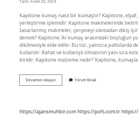
Tarih: Aralık 20, 2024
Kapitone kumaş nasıl bir kumaştır? Kapitone, elyaf
yerleştirme işlemidir. Kapitone makinelerinde belirli
tasarlanmış makineler, çerçeveyi sıkmadan dikiş işin
demek? Kapitone; İki kumaş arasındaki boşluğun pam
dikilmesiyle elde edilir. Bu tür, yalnızca paltolarda 
kullanılır. Rahat ve kullanışlı olmasının yanı sıra e
biridir. Kapitone malzeme nedir? Kapitone, kumaşlar
Kapitone
Devamını okuyun
Yorum Bırak
Mont
Kumaşı
Nedir
https://ajansmuhbir.com
https://pofs.com.tr
https:/