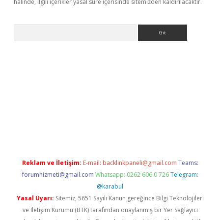
halinde, ilgili içerikler yasal süre içerisinde sitemizden kaldırılacaktır.
Arama
nline
Reklam ve İletişim:
E-mail:
backlinkpaneli@gmail.com
Teams:
forumhizmeti@gmail.com
Whatsapp: 0262 606 0 726
Telegram:
@karabul
Yasal Uyarı:
Sitemiz, 5651 Sayılı Kanun gereğince Bilgi Teknolojileri
ve İletişim Kurumu (BTK) tarafından onaylanmış bir Yer Sağlayıcı