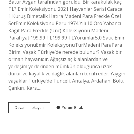
Batur Avgan tarafından görüldü. Bir karakulak kaç
TL? Emir Koleksiyonu 2021 Hayvanlar Serisi Caracal
1 Kuruş Bimetalik Hatıra Madeni Para Freckle Özel
SetEmir Koleksiyonu Peru 1974 Yılı 10 Oro Yabancı
Kağıt Para Freckle (Unc) Koleksiyonu Madeni
ParaFiyatı199,99 TL199,99 TLYorumlar5,0 SatıcıEmir
KoleksiyonuEmir KoleksiyonuTürMadeni ParaPara
Birimi Vaşak Türkiye’de nerede bulunur? Vaşak bir
orman hayvanıdır. Ağaçsız açık alanlardan ve
yerleşim yerlerinden mümkün olduğunca uzak
durur ve kayalık ve dağlık alanları tercih eder. Yaygın
vaşaklar Türkiye’de Tunceli, Antalya, Ardahan, Bolu,
Çankırı, Kars,…
Karakulak
Devamını okuyun
Yorum Bırak
Türkiyede
Nerede
Yaşar