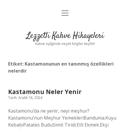
menüyü
Anasayfa
aç
Gizlilik Politikası
Lezzetli Kahve Hikayeleri
Yasal Uyarı
Kahve eşliğinde neşeli bilgiler keşfet!
Hakkımızda
Etiket:
Kastamonunun en tanınmış özellikleri
nelerdir
Kastamonu Neler Yenir
Tarih: Aralık 18, 2024
Kastamonu’da ne yenir, neyi meşhur?
Kastamonu’nun Meşhur YemekleriBanduma.Kuyu
KebabıPatates BuduSimit Tiridi.Etli Ekmek.Ekşi