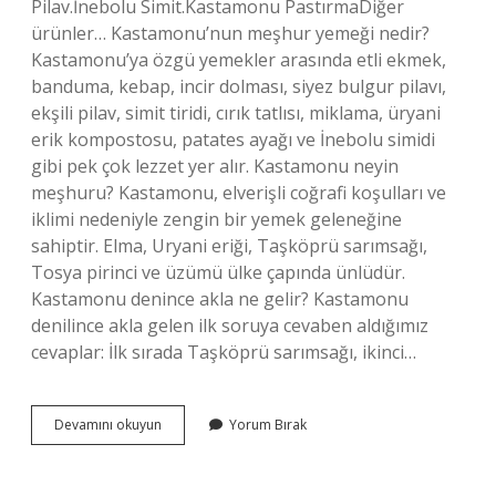
Pilav.İnebolu Simit.Kastamonu PastırmaDiğer
ürünler… Kastamonu’nun meşhur yemeği nedir?
Kastamonu’ya özgü yemekler arasında etli ekmek,
banduma, kebap, incir dolması, siyez bulgur pilavı,
ekşili pilav, simit tiridi, cırık tatlısı, miklama, üryani
erik kompostosu, patates ayağı ve İnebolu simidi
gibi pek çok lezzet yer alır. Kastamonu neyin
meşhuru? Kastamonu, elverişli coğrafi koşulları ve
iklimi nedeniyle zengin bir yemek geleneğine
sahiptir. Elma, Uryani eriği, Taşköprü sarımsağı,
Tosya pirinci ve üzümü ülke çapında ünlüdür.
Kastamonu denince akla ne gelir? Kastamonu
denilince akla gelen ilk soruya cevaben aldığımız
cevaplar: İlk sırada Taşköprü sarımsağı, ikinci…
Kastamonu
Devamını okuyun
Yorum Bırak
Neler
Yenir