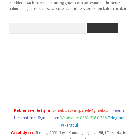
içerikleri,
backlinkpanelicomtr@gmail.com
adresine bildirmeniz
halinde, ilgili içerikler yasal süre içerisinde sitemizden kaldırılacaktır.
Arama
e
Reklam ve İletişim:
E-mail:
backlinkpaneli@gmail.com
Teams:
forumhizmeti@gmail.com
Whatsapp: 0262 606 0 726
Telegram:
@karabul
Yasal Uyarı:
Sitemiz, 5651 Sayılı Kanun gereğince Bilgi Teknolojileri