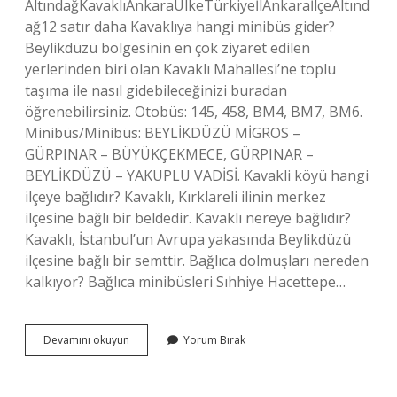
AltındağKavaklıAnkaraÜlkeTürkiyeİlAnkaraİlçeAltınd
ağ12 satır daha Kavaklıya hangi minibüs gider?
Beylikdüzü bölgesinin en çok ziyaret edilen
yerlerinden biri olan Kavaklı Mahallesi’ne toplu
taşıma ile nasıl gidebileceğinizi buradan
öğrenebilirsiniz. Otobüs: 145, 458, BM4, BM7, BM6.
Minibüs/Minibüs: BEYLİKDÜZÜ MİGROS –
GÜRPINAR – BÜYÜKÇEKMECE, GÜRPINAR –
BEYLİKDÜZÜ – YAKUPLU VADİSİ. Kavakli köyü hangi
ilçeye bağlıdır? Kavaklı, Kırklareli ilinin merkez
ilçesine bağlı bir beldedir. Kavaklı nereye bağlıdır?
Kavaklı, İstanbul’un Avrupa yakasında Beylikdüzü
ilçesine bağlı bir semttir. Bağlıca dolmuşları nereden
kalkıyor? Bağlıca minibüsleri Sıhhiye Hacettepe…
Ankara
Devamını okuyun
Yorum Bırak
Kavaklı
Köyü
Nereye