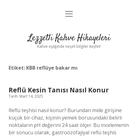
menüyü
Anasayfa
aç
Gizlilik Politikası
Lezzetli Kahve Hikayeleri
Yasal Uyarı
Kahve eşliğinde neşeli bilgiler keşfet!
Hakkımızda
Etiket:
KBB reflüye bakar mı
Reflü Kesin Tanısı Nasıl Konur
Tarih: Mart 14, 2025
Reflü teşhisi nasıl konur? Burundan mide girişine
küçük bir cihaz, kişinin yemek borusundaki belirli
noktaların pH değerini 24 saat ölçer. Bu incelemenin
bir sonucu olarak, gastroözofajiyal reflü teşhis