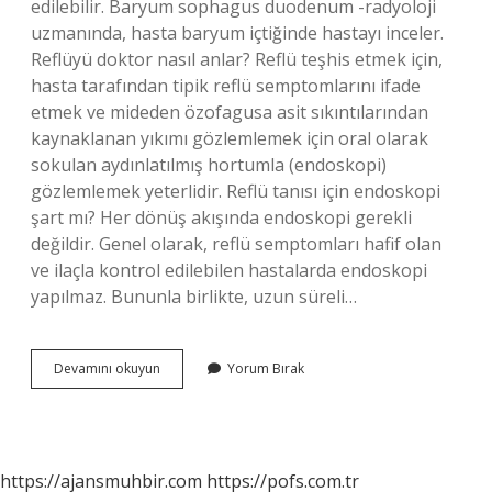
edilebilir. Baryum sophagus duodenum -radyoloji
uzmanında, hasta baryum içtiğinde hastayı inceler.
Reflüyü doktor nasıl anlar? Reflü teşhis etmek için,
hasta tarafından tipik reflü semptomlarını ifade
etmek ve mideden özofagusa asit sıkıntılarından
kaynaklanan yıkımı gözlemlemek için oral olarak
sokulan aydınlatılmış hortumla (endoskopi)
gözlemlemek yeterlidir. Reflü tanısı için endoskopi
şart mı? Her dönüş akışında endoskopi gerekli
değildir. Genel olarak, reflü semptomları hafif olan
ve ilaçla kontrol edilebilen hastalarda endoskopi
yapılmaz. Bununla birlikte, uzun süreli…
Reflü
Devamını okuyun
Yorum Bırak
Kesin
Tanısı
Nasıl
Konur
https://ajansmuhbir.com
https://pofs.com.tr