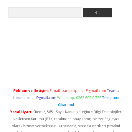
Arama
e
Reklam ve İletişim:
E-mail:
backlinkpaneli@gmail.com
Teams:
forumhizmeti@gmail.com
Whatsapp: 0262 606 0 726
Telegram:
@karabul
Yasal Uyarı:
Sitemiz, 5651 Sayılı Kanun gereğince Bilgi Teknolojileri
ve İletişim Kurumu (BTK) tarafından onaylanmış bir Yer Sağlayıcı
olarak hizmet vermektedir. Bu nedenle, sitedeki içerikleri proaktif