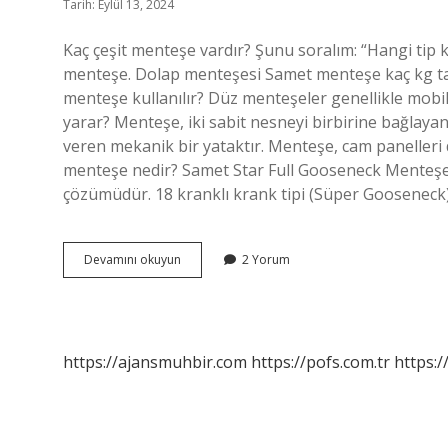
Tarih: Eylül 13, 2024
Kaç çeşit menteşe vardır? Şunu soralım: “Hangi tip
menteşe. Dolap menteşesi Samet menteşe kaç kg taşı
menteşe kullanılır? Düz menteşeler genellikle mobil
yarar? Menteşe, iki sabit nesneyi birbirine bağlayan v
veren mekanik bir yataktır. Menteşe, cam panelleri
menteşe nedir? Samet Star Full Gooseneck Menteşe, 
çözümüdür. 18 kranklı krank tipi (Süper Gooseneck)
Dubelli
Devamını okuyun
2 Yorum
Menteşe
Nedir
https://ajansmuhbir.com
https://pofs.com.tr
https:/