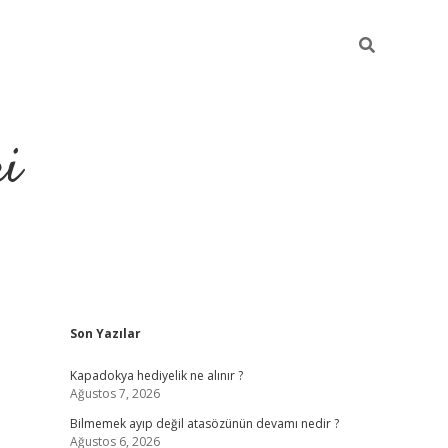
ri
Sidebar
Son Yazılar
vdcasino
Kapadokya hediyelik ne alınır ?
Ağustos 7, 2026
Bilmemek ayıp değil atasözünün devamı nedir ?
Ağustos 6, 2026