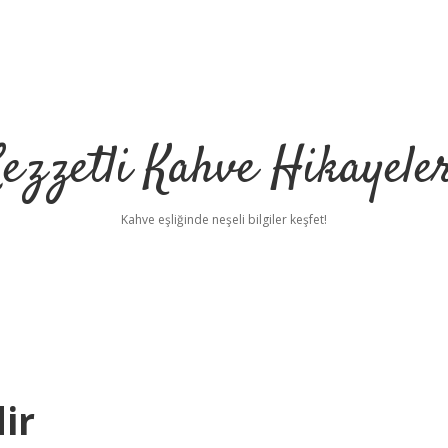
ezzetli Kahve Hikayele
Kahve eşliğinde neşeli bilgiler keşfet!
ir