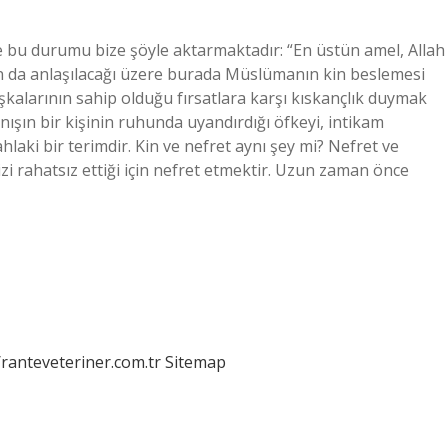
 bu durumu bize şöyle aktarmaktadır: “En üstün amel, Allah
dan da anlaşılacağı üzere burada Müslümanın kin beslemesi
alarının sahip olduğu fırsatlara karşı kıskançlık duymak
anışın bir kişinin ruhunda uyandırdığı öfkeyi, intikam
aki bir terimdir. Kin ve nefret aynı şey mi? Nefret ve
izi rahatsız ettiği için nefret etmektir. Uzun zaman önce
/ranteveteriner.com.tr
Sitemap