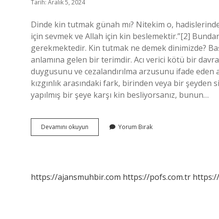
Tarih: Aralık 5, 2024
Dinde kin tutmak günah mı? Nitekim o, hadislerinde
için sevmek ve Allah için kin beslemektir.”[2] Bun
gerekmektedir. Kin tutmak ne demek dinimizde? Başk
anlamına gelen bir terimdir. Acı verici kötü bir davr
duygusunu ve cezalandırılma arzusunu ifade eden ahl
kızgınlık arasındaki fark, birinden veya bir şeyden s
yapılmış bir şeye karşı kin besliyorsanız, bunun…
Kin
Devamını okuyun
Yorum Bırak
Beslemek
Haram
Mı
https://ajansmuhbir.com
https://pofs.com.tr
https:/