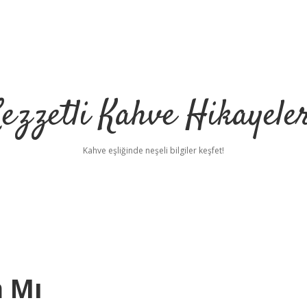
ezzetli Kahve Hikayele
Kahve eşliğinde neşeli bilgiler keşfet!
 Mı