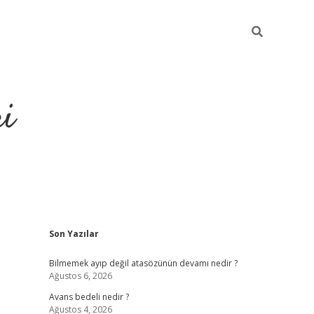
ri
Sidebar
Son Yazılar
vdcasino
Bilmemek ayıp değil atasözünün devamı nedir ?
Ağustos 6, 2026
Avans bedeli nedir ?
Ağustos 4, 2026