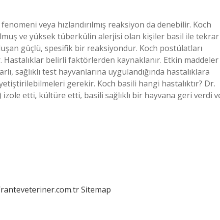
enomeni veya hızlandırılmış reaksiyon da denebilir. Koch
uş ve yüksek tüberkülin alerjisi olan kişiler basil ile tekrar
oluşan güçlü, spesifik bir reaksiyondur. Koch postülatları
r. Hastalıklar belirli faktörlerden kaynaklanır. Etkin maddeler
yarlı, sağlıklı test hayvanlarına uygulandığında hastalıklara
etiştirilebilmeleri gerekir. Koch basili hangi hastalıktır? Dr.
le etti, kültüre etti, basili sağlıklı bir hayvana geri verdi v
/ranteveteriner.com.tr
Sitemap