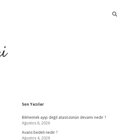
ri
Sidebar
Son Yazılar
vdcasino.online
Bilmemek ayıp değil atasözünün devamı nedir ?
Ağustos 6, 2026
Avans bedeli nedir ?
Ağustos 4, 2026