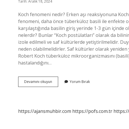
Tarih: Aralık 18, 2024
Koch fenomeni nedir? Erken aşı reaksiyonuna Koch f
fenomeni, daha önce tüberküloz basili ile enfekte olm
karşılaştığında basilin giriş yerinde 1-3 gün içinde 
nelerdir? Bunlar “Koch postülatları” olarak da bilini
izole edilmeli ve saf kültürlerde yetiştirilmelidir. Du
neden olabilmelidirler. Saf kültürler olarak yeniden y
Robert Koch tüberküloz mikroorganizmasını (basili) izo
hastalandığını…
Koch
Devamını okuyun
Yorum Bırak
Fenomeni
Neleri
Kapsar
https://ajansmuhbir.com
https://pofs.com.tr
https:/