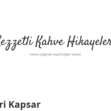
ezzetli Kahve Hikayele
Kahve eşliğinde neşeli bilgiler keşfet!
ri Kapsar