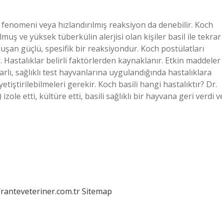
enomeni veya hızlandırılmış reaksiyon da denebilir. Koch
uş ve yüksek tüberkülin alerjisi olan kişiler basil ile tekrar
oluşan güçlü, spesifik bir reaksiyondur. Koch postülatları
r. Hastalıklar belirli faktörlerden kaynaklanır. Etkin maddeler
yarlı, sağlıklı test hayvanlarına uygulandığında hastalıklara
etiştirilebilmeleri gerekir. Koch basili hangi hastalıktır? Dr.
le etti, kültüre etti, basili sağlıklı bir hayvana geri verdi v
/ranteveteriner.com.tr
Sitemap