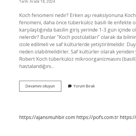
Tarih: Aralık 18, 2024
Koch fenomeni nedir? Erken aşı reaksiyonuna Koch f
fenomeni, daha önce tüberküloz basili ile enfekte olm
karşılaştığında basilin giriş yerinde 1-3 gün içinde 
nelerdir? Bunlar “Koch postülatları” olarak da bilini
izole edilmeli ve saf kültürlerde yetiştirilmelidir. Du
neden olabilmelidirler. Saf kültürler olarak yeniden y
Robert Koch tüberküloz mikroorganizmasını (basili) izo
hastalandığını…
Koch
Devamını okuyun
Yorum Bırak
Fenomeni
Neleri
Kapsar
https://ajansmuhbir.com
https://pofs.com.tr
https:/