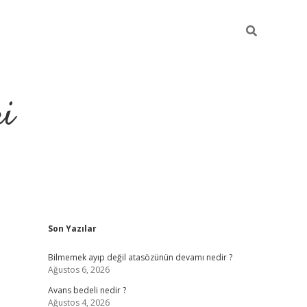
ri
Sidebar
Son Yazılar
vdcasino
Bilmemek ayıp değil atasözünün devamı nedir ?
Ağustos 6, 2026
Avans bedeli nedir ?
Ağustos 4, 2026