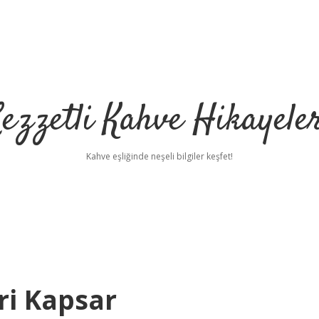
ezzetli Kahve Hikayele
Kahve eşliğinde neşeli bilgiler keşfet!
ri Kapsar