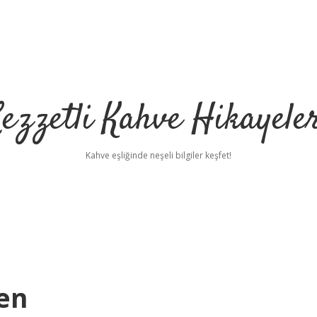
ezzetli Kahve Hikayele
Kahve eşliğinde neşeli bilgiler keşfet!
den