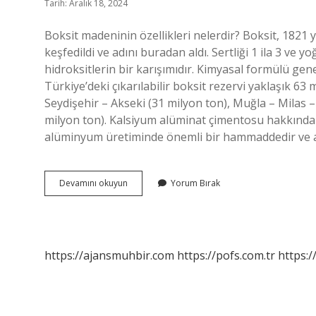
Tarih: Aralık 18, 2024
Boksit madeninin özellikleri nelerdir? Boksit, 1821
keşfedildi ve adını buradan aldı. Sertliği 1 ila 3 ve
hidroksitlerin bir karışımıdır. Kimyasal formülü ge
Türkiye’deki çıkarılabilir boksit rezervi yaklaşık 63
Seydişehir – Akseki (31 milyon ton), Muğla – Milas –
milyon ton). Kalsiyum alüminat çimentosu hakkında b
alüminyum üretiminde önemli bir hammaddedir ve ay
Boksit
Devamını okuyun
Yorum Bırak
Nasıl
Bir
Maden
https://ajansmuhbir.com
https://pofs.com.tr
https:/