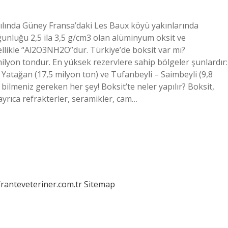
 yılında Güney Fransa’daki Les Baux köyü yakınlarında
 yoğunluğu 2,5 ila 3,5 g/cm3 olan alüminyum oksit ve
nellikle “Al2O3NH2O”dur. Türkiye’de boksit var mı?
 milyon tondur. En yüksek rezervlere sahip bölgeler şunlardır:
 Yatağan (17,5 milyon ton) ve Tufanbeyli – Saimbeyli (9,8
ilmeniz gereken her şey! Boksit’te neler yapılır? Boksit,
rıca refrakterler, seramikler, cam…
/ranteveteriner.com.tr
Sitemap