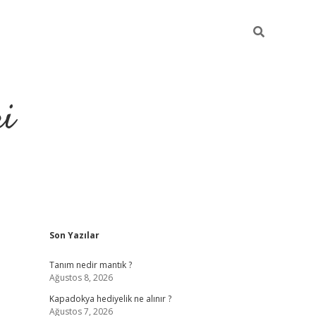
ri
Sidebar
Son Yazılar
vdcasino.online
Tanım nedir mantık ?
Ağustos 8, 2026
Kapadokya hediyelik ne alınır ?
Ağustos 7, 2026