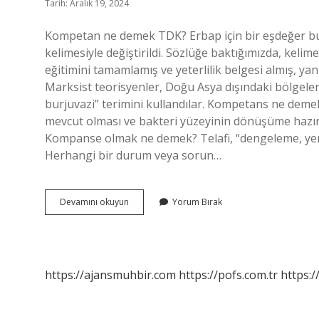
Tarih: Aralık 19, 2024
Kompetan ne demek TDK? Erbap için bir eşdeğer bu
kelimesiyle değiştirildi. Sözlüğe baktığımızda, keli
eğitimini tamamlamış ve yeterlilik belgesi almış, ya
Marksist teorisyenler, Doğu Asya dışındaki bölgele
burjuvazi” terimini kullandılar. Kompetans ne deme
mevcut olması ve bakteri yüzeyinin dönüşüme hazır 
Kompanse olmak ne demek? Telafi, “dengeleme, yerin
Herhangi bir durum veya sorun…
Kompredör
Devamını okuyun
Yorum Bırak
Ne
Demek
https://ajansmuhbir.com
https://pofs.com.tr
https:/