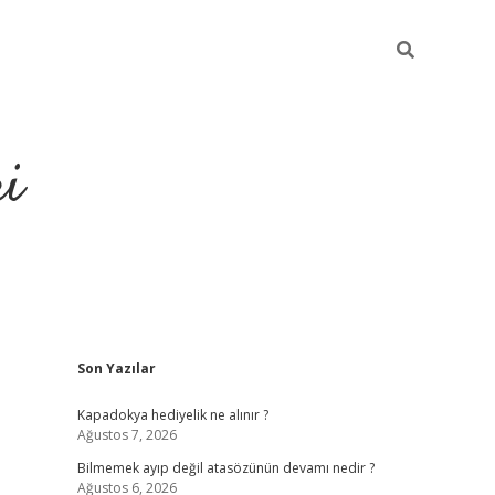
ri
Sidebar
Son Yazılar
vdcasino
Kapadokya hediyelik ne alınır ?
Ağustos 7, 2026
Bilmemek ayıp değil atasözünün devamı nedir ?
Ağustos 6, 2026