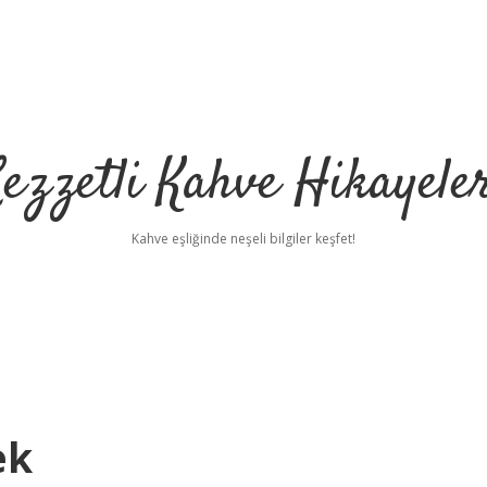
ezzetli Kahve Hikayele
Kahve eşliğinde neşeli bilgiler keşfet!
ek