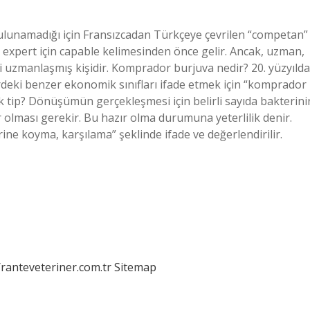
lunamadığı için Fransızcadan Türkçeye çevrilen “competan”
me expert için capable kelimesinden önce gelir. Ancak, uzman,
ni uzmanlaşmış kişidir. Komprador burjuva nedir? 20. yüzyılda
rdeki benzer ekonomik sınıfları ifade etmek için “komprador
k tip? Dönüşümün gerçekleşmesi için belirli sayıda bakterini
olması gerekir. Bu hazır olma durumuna yeterlilik denir.
e koyma, karşılama” şeklinde ifade ve değerlendirilir.
/ranteveteriner.com.tr
Sitemap