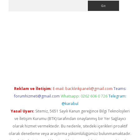
Arama
e
Reklam ve İletişim:
E-mail:
backlinkpaneli@gmail.com
Teams:
forumhizmeti@gmail.com
Whatsapp: 0262 606 0 726
Telegram:
@karabul
Yasal Uyarı:
Sitemiz, 5651 Sayılı Kanun gereğince Bilgi Teknolojileri
ve İletişim Kurumu (BTK) tarafından onaylanmış bir Yer Sağlayıcı
olarak hizmet vermektedir. Bu nedenle, sitedeki içerikleri proaktif
olarak denetleme veya araştırma yükümlülüğümüz bulunmamaktadır.