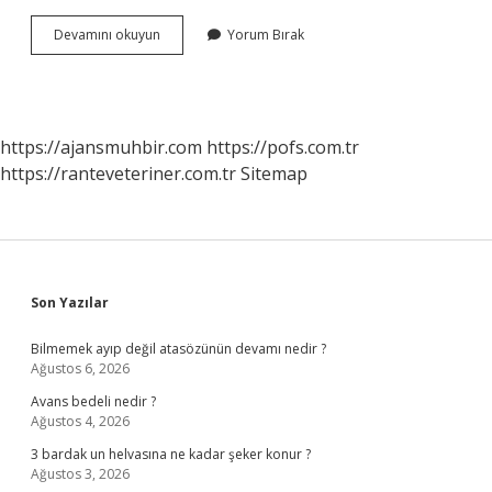
Örgüt
Devamını okuyun
Yorum Bırak
Içi
Toplantılar
Nelerdir
https://ajansmuhbir.com
https://pofs.com.tr
https://ranteveteriner.com.tr
Sitemap
Sidebar
Son Yazılar
Bilmemek ayıp değil atasözünün devamı nedir ?
Ağustos 6, 2026
Avans bedeli nedir ?
Ağustos 4, 2026
3 bardak un helvasına ne kadar şeker konur ?
Ağustos 3, 2026