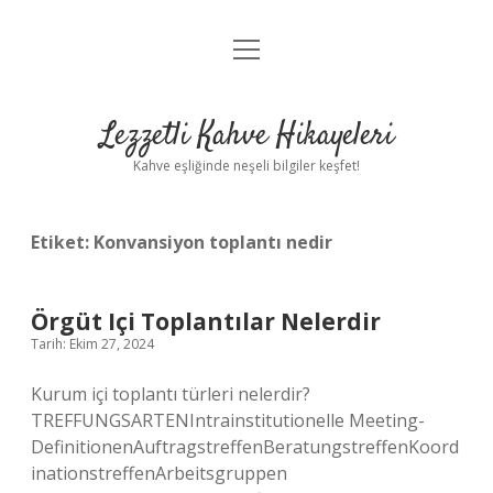
menüyü
Anasayfa
aç
Gizlilik Politikası
Lezzetli Kahve Hikayeleri
Yasal Uyarı
Kahve eşliğinde neşeli bilgiler keşfet!
Hakkımızda
Etiket:
Konvansiyon toplantı nedir
Örgüt Içi Toplantılar Nelerdir
Tarih: Ekim 27, 2024
Kurum içi toplantı türleri nelerdir?
TREFFUNGSARTENIntrainstitutionelle Meeting-
DefinitionenAuftragstreffenBeratungstreffenKoord
inationstreffenArbeitsgruppen