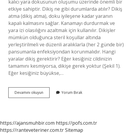
kalıcı yara dokusunun oluşumu üzerinde önemli bir
etkiye sahiptir. Dikiş ne gibi durumlarda atılır? Dikiş
atma (dikiş atma), doku iyileşene kadar yaranın
kapalı kalmasını sağlar. Kanamayı durdurmak ve
yara izi olasılığını azaltmak için kullanılır. Dikişler
mümkün olduğunca steril koşullar altında
yerleştirilmeli ve düzenli aralıklarla (her 2 günde bir)
pansumanla enfeksiyondan korunmalıdır. Hangi
yaralar dikiş gerektirir? Eğer kesiğiniz cildinizin
tamamını kesmiyorsa, dikişe gerek yoktur (Şekil 1).
Eğer kesiğiniz büyükse,…
Hangi
Devamını okuyun
Yorum Bırak
Durumda
Dikiş
Atılır
https://ajansmuhbir.com
https://pofs.com.tr
https://ranteveteriner.com.tr
Sitemap