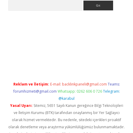
Arama
ino.online
Reklam ve İletişim:
E-mail:
backlinkpaneli@gmail.com
Teams:
forumhizmeti@gmail.com
Whatsapp: 0262 606 0 726
Telegram:
@karabul
Yasal Uyarı:
Sitemiz, 5651 Sayılı Kanun gereğince Bilgi Teknolojileri
ve İletişim Kurumu (BTK) tarafından onaylanmış bir Yer Sağlayıcı
olarak hizmet vermektedir. Bu nedenle, sitedeki içerikleri proaktif
olarak denetleme veya araştırma yükümlülüğümüz bulunmamaktadır.