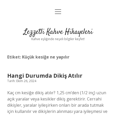
menüyü
Anasayfa
aç
Gizlilik Politikası
Lezzetli Kahve Hikayeleri
Yasal Uyarı
Kahve eşliğinde neşeli bilgiler keşfet!
Hakkımızda
Etiket:
Küçük kesiğe ne yapılır
Hangi Durumda Dikiş Atılır
Tarih: Ekim 26, 2024
Kaç cm kesiğe dikiş atılır? 1,25 cm’den (1/2 inç) uzun
açık yaralar veya kesikler dikiş gerektirir. Cerrahi
dikişler, yaralar iyileşirken onları bir arada tutmak
için kullanılır ve dikişlerin alınması yara iyileşmesi ve