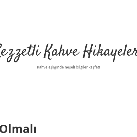
ezzetli Kahve Hikayele
Kahve eşliğinde neşeli bilgiler keşfet!
 Olmalı