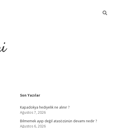
ri
Sidebar
Son Yazılar
vdcasino
Kapadokya hediyelik ne alınır ?
Ağustos 7, 2026
Bilmemek ayıp değil atasözünün devamı nedir ?
Ağustos 6, 2026