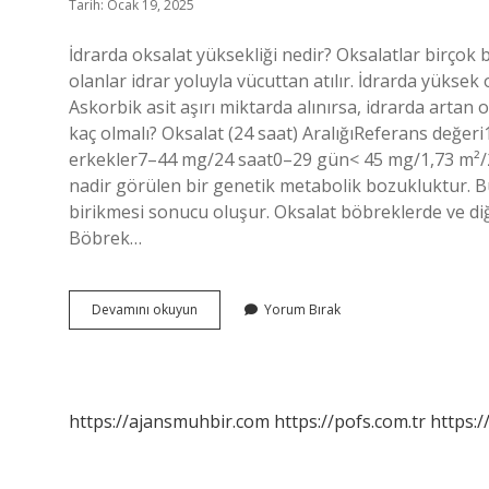
Tarih: Ocak 19, 2025
İdrarda oksalat yüksekliği nedir? Oksalatlar birçok b
olanlar idrar yoluyla vücuttan atılır. İdrarda yüksek
Askorbik asit aşırı miktarda alınırsa, idrarda artan o
kaç olmalı? Oksalat (24 saat) AralığıReferans değer
erkekler7–44 mg/24 saat0–29 gün< 45 mg/1,73 m²/24
nadir görülen bir genetik metabolik bozukluktur. Bu
birikmesi sonucu oluşur. Oksalat böbreklerde ve diğe
Böbrek…
İDrarda
Devamını okuyun
Yorum Bırak
Oksalat
Kaç
Olmalı
https://ajansmuhbir.com
https://pofs.com.tr
https:/