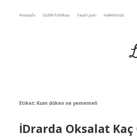
Anasayfa
Gizlilik Politikası
Yasal Uyarı
Hakkımızda
L
Etiket:
Kum döken ne yememeli
İDrarda Oksalat Kaç