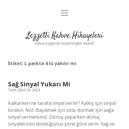
menüyü
Anasayfa
aç
Gizlilik Politikası
Lezzetli Kahve Hikayeleri
Yasal Uyarı
Kahve eşliğinde neşeli bilgiler keşfet!
Hakkımızda
Etiket:
L parkta 4 lü yakılır mı
Sağ Sinyal Yukarı Mi
Tarih: Eylül 24, 2024
Kalkarken ne tarafa sinyal verilir? Kalkış için sinyal
bırakın. Not: Başlamak için sola, durmak için sağa
sinyal vermelisiniz. Dönüş yaparken dönüş
sinyallerinizi döndüğünüz yöne göre verin. Sağ ve