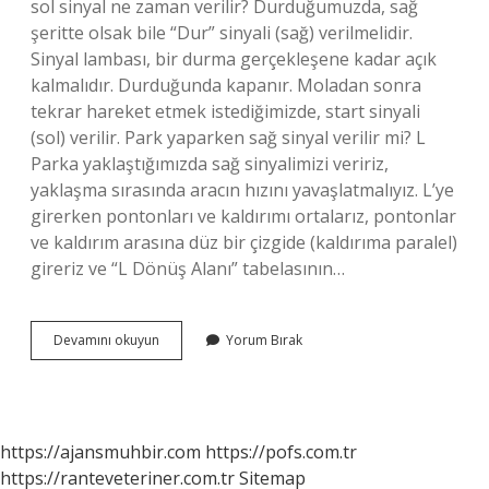
sol sinyal ne zaman verilir? Durduğumuzda, sağ
şeritte olsak bile “Dur” sinyali (sağ) verilmelidir.
Sinyal lambası, bir durma gerçekleşene kadar açık
kalmalıdır. Durduğunda kapanır. Moladan sonra
tekrar hareket etmek istediğimizde, start sinyali
(sol) verilir. Park yaparken sağ sinyal verilir mi? L
Parka yaklaştığımızda sağ sinyalimizi veririz,
yaklaşma sırasında aracın hızını yavaşlatmalıyız. L’ye
girerken pontonları ve kaldırımı ortalarız, pontonlar
ve kaldırım arasına düz bir çizgide (kaldırıma paralel)
gireriz ve “L Dönüş Alanı” tabelasının…
Sağ
Devamını okuyun
Yorum Bırak
Sinyal
Yukarı
Mi
https://ajansmuhbir.com
https://pofs.com.tr
https://ranteveteriner.com.tr
Sitemap