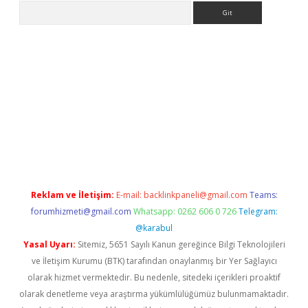
Arama
e
Reklam ve İletişim:
E-mail:
backlinkpaneli@gmail.com
Teams:
forumhizmeti@gmail.com
Whatsapp: 0262 606 0 726
Telegram:
@karabul
Yasal Uyarı:
Sitemiz, 5651 Sayılı Kanun gereğince Bilgi Teknolojileri
ve İletişim Kurumu (BTK) tarafından onaylanmış bir Yer Sağlayıcı
olarak hizmet vermektedir. Bu nedenle, sitedeki içerikleri proaktif
olarak denetleme veya araştırma yükümlülüğümüz bulunmamaktadır.