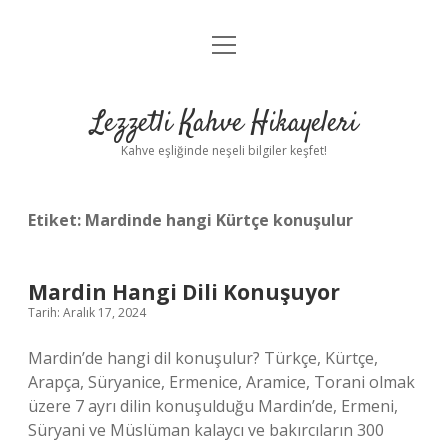
menüyü
Anasayfa
aç
Gizlilik Politikası
Lezzetli Kahve Hikayeleri
Yasal Uyarı
Kahve eşliğinde neşeli bilgiler keşfet!
Hakkımızda
Etiket:
Mardinde hangi Kürtçe konuşulur
Mardin Hangi Dili Konuşuyor
Tarih: Aralık 17, 2024
Mardin’de hangi dil konuşulur? Türkçe, Kürtçe,
Arapça, Süryanice, Ermenice, Aramice, Torani olmak
üzere 7 ayrı dilin konuşulduğu Mardin’de, Ermeni,
Süryani ve Müslüman kalaycı ve bakırcıların 300