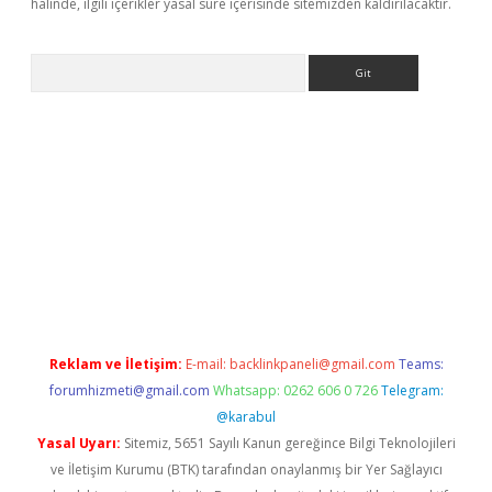
halinde, ilgili içerikler yasal süre içerisinde sitemizden kaldırılacaktır.
Arama
ne
Reklam ve İletişim:
E-mail:
backlinkpaneli@gmail.com
Teams:
forumhizmeti@gmail.com
Whatsapp: 0262 606 0 726
Telegram:
@karabul
Yasal Uyarı:
Sitemiz, 5651 Sayılı Kanun gereğince Bilgi Teknolojileri
ve İletişim Kurumu (BTK) tarafından onaylanmış bir Yer Sağlayıcı