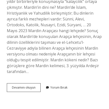
yıldır birbirleriyle konuşmasıyla “kalaycılık” ortaya
çıkmıştır. Mardin’in dini ne? Mardin’de İslam,
Hristiyanlık ve Yahudilik birleşmiştir; Bu dinlerin
ayrıca farklı mezhepleri vardır: Sünni, Alevi,
Ortodoks, Katolik, Nusayri, Ezidi, Süryani, … 20
Mayıs 2023 Mardin Arapçası hangi lehçede? Sonuç
olarak Mardin’de konuşulan Arapça lehçesinin, Arap
dilinin özelliklerini taşıması ve el-Lehcetu’l-
Cezraviyye adıyla bilinen Arapça lehçesinin Mardin
versiyonu olması nedeniyle Arapçanın bir lehçesi
olduğu tespit edilmiştir. Mardin kökeni nedir? Bazı
görüşlere göre Mardin kelimesi, 3. yüzyılda Ardeşir
tarafından…
Mardin
Devamını okuyun
Yorum Bırak
Hangi
Dili
Konuşuyor