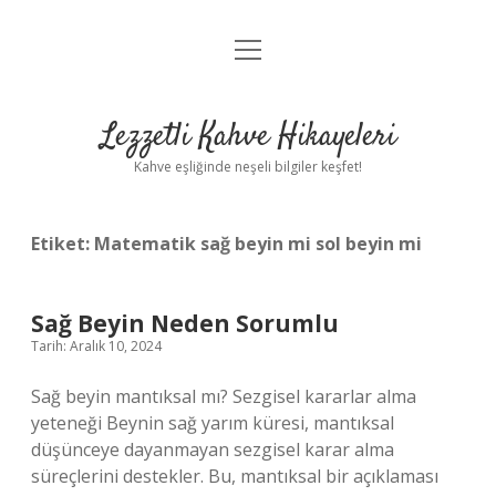
menüyü
Anasayfa
aç
Gizlilik Politikası
Lezzetli Kahve Hikayeleri
Yasal Uyarı
Kahve eşliğinde neşeli bilgiler keşfet!
Hakkımızda
Etiket:
Matematik sağ beyin mi sol beyin mi
Sağ Beyin Neden Sorumlu
Tarih: Aralık 10, 2024
Sağ beyin mantıksal mı? Sezgisel kararlar alma
yeteneği Beynin sağ yarım küresi, mantıksal
düşünceye dayanmayan sezgisel karar alma
süreçlerini destekler. Bu, mantıksal bir açıklaması