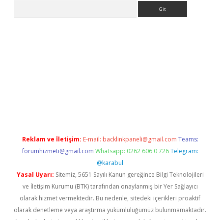
Arama
ne
Reklam ve İletişim:
E-mail:
backlinkpaneli@gmail.com
Teams:
forumhizmeti@gmail.com
Whatsapp: 0262 606 0 726
Telegram:
@karabul
Yasal Uyarı:
Sitemiz, 5651 Sayılı Kanun gereğince Bilgi Teknolojileri
ve İletişim Kurumu (BTK) tarafından onaylanmış bir Yer Sağlayıcı
olarak hizmet vermektedir. Bu nedenle, sitedeki içerikleri proaktif
olarak denetleme veya araştırma yükümlülüğümüz bulunmamaktadır.