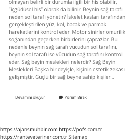
olmayan belirli bir durumla ilgili bir his olabilir,
“içgüdüsel his” olarak da bilinir. Beynin sağ tarafı
neden sol tarafı yönetir? İskelet kasları tarafından
gerçekleştirilen yüz, kol, bacak ve parmak
hareketlerini kontrol eder. Motor sinirler omurilik
soğanından geçerken birbirlerini çaprazlar. Bu
nedenle beynin sağ tarafı vücudun sol tarafını,
beynin sol tarafı ise vücudun sağ tarafını kontrol
eder. Sağ beyin meslekleri nelerdir? Sağ Beyin
Meslekleri Başka bir deyişle, kişinin estetik zekası
gelişmiştir. Güçlü bir sağ beyne sahip kişiler…
Sağ
Devamını okuyun
Yorum Bırak
Beyin
Neden
Sorumlu
https://ajansmuhbir.com
https://pofs.com.tr
https://ranteveteriner.com.tr
Sitemap